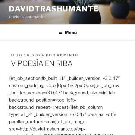
Ir
DAVIDTRASHUMANTE
al
david trashumante
contenido
Menú
PUBLICADO
JULIO 16, 2024
POR
ADMIN18
EN
IV POESÍA EN RIBA
[et_pb_section fb_built=»1″ _builder_version=»3.0.47″
custom_padding=»0px|0px|53.2px|0px»][et_pb_row
_builder_version=»3.0.47″ background_size=»initial»
background_position=»top_left»
background_repeat=»repeat»][et_pb_column
type=»1_2″ _builder_version=»3.0.47″ parallax=»off»
parallax_method=»on»][et_pb_image
src=»http://davidtrashumante.es/wp-