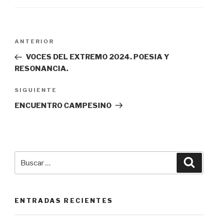
Navegación
ANTERIOR
Entrada
de
anterior:
VOCES DEL EXTREMO 2024. POESIA Y
entradas
RESONANCIA.
SIGUIENTE
Siguiente
entrada
ENCUENTRO CAMPESINO
Buscar
Busca
por:
ENTRADAS RECIENTES