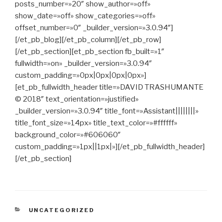
posts_number=»20″ show_author=»off»
show_date=»off» show_categories=»off»
offset_number=»0″ _builder_version=»3.0.94″]
[/et_pb_blog][/et_pb_column][/et_pb_row]
[/et_pb_section][et_pb_section fb_built=»1″
fullwidth=»on» _builder_version=»3.0.94″
custom_padding=»0px|0px|0px|0px»]
[et_pb_fullwidth_header title=»DAVID TRASHUMANTE
© 2018″ text_orientation=»justified»
_builder_version=»3.0.94″ title_font=»Assistant||||||||»
title_font_size=»14px» title_text_color=»#ffffff»
background_color=»#606060″
custom_padding=»1px||1px|»][/et_pb_fullwidth_header]
[/et_pb_section]
CATEGORÍAS
UNCATEGORIZED