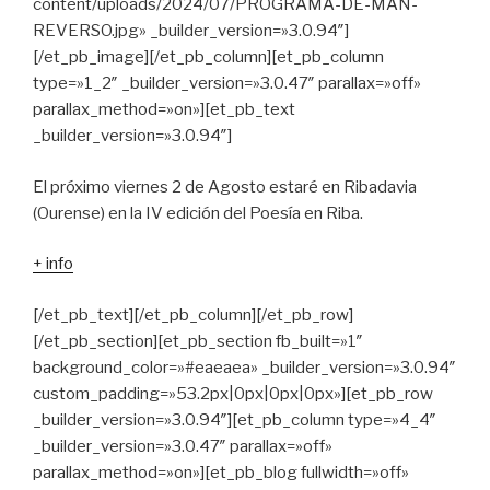
content/uploads/2024/07/PROGRAMA-DE-MAN-
REVERSO.jpg» _builder_version=»3.0.94″]
[/et_pb_image][/et_pb_column][et_pb_column
type=»1_2″ _builder_version=»3.0.47″ parallax=»off»
parallax_method=»on»][et_pb_text
_builder_version=»3.0.94″]
El próximo viernes 2 de Agosto estaré en Ribadavia
(Ourense) en la IV edición del Poesía en Riba.
+ info
[/et_pb_text][/et_pb_column][/et_pb_row]
[/et_pb_section][et_pb_section fb_built=»1″
background_color=»#eaeaea» _builder_version=»3.0.94″
custom_padding=»53.2px|0px|0px|0px»][et_pb_row
_builder_version=»3.0.94″][et_pb_column type=»4_4″
_builder_version=»3.0.47″ parallax=»off»
parallax_method=»on»][et_pb_blog fullwidth=»off»