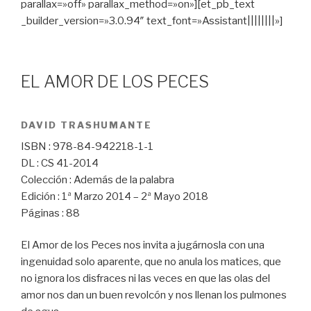
parallax=»off» parallax_method=»on»][et_pb_text
_builder_version=»3.0.94″ text_font=»Assistant||||||||»]
EL AMOR DE LOS PECES
DAVID TRASHUMANTE
ISBN : 978-84-942218-1-1
DL : CS 41-2014
Colección : Además de la palabra
Edición : 1ª Marzo 2014 – 2ª Mayo 2018
Páginas : 88
El Amor de los Peces nos invita a jugárnosla con una
ingenuidad solo aparente, que no anula los matices, que
no ignora los disfraces ni las veces en que las olas del
amor nos dan un buen revolcón y nos llenan los pulmones