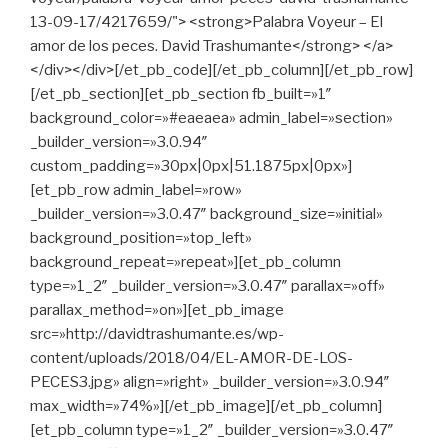
13-09-17/4217659/"> <strong>Palabra Voyeur – El
amor de los peces. David Trashumante</strong> </a>
</div></div>[/et_pb_code][/et_pb_column][/et_pb_row]
[/et_pb_section][et_pb_section fb_built=»1″
background_color=»#eaeaea» admin_label=»section»
_builder_version=»3.0.94″
custom_padding=»30px|0px|51.1875px|0px»]
[et_pb_row admin_label=»row»
_builder_version=»3.0.47″ background_size=»initial»
background_position=»top_left»
background_repeat=»repeat»][et_pb_column
type=»1_2″ _builder_version=»3.0.47″ parallax=»off»
parallax_method=»on»][et_pb_image
src=»http://davidtrashumante.es/wp-
content/uploads/2018/04/EL-AMOR-DE-LOS-
PECES3.jpg» align=»right» _builder_version=»3.0.94″
max_width=»74%»][/et_pb_image][/et_pb_column]
[et_pb_column type=»1_2″ _builder_version=»3.0.47″