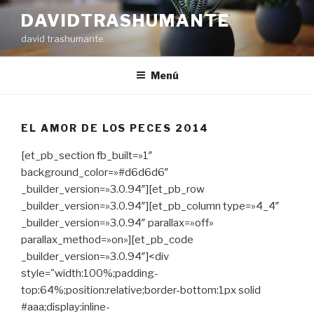
Ir
DAVIDTRASHUMANTE
al
david trashumante
contenido
Menú
EL AMOR DE LOS PECES 2014
[et_pb_section fb_built=»1″
background_color=»#d6d6d6″
_builder_version=»3.0.94″][et_pb_row
_builder_version=»3.0.94″][et_pb_column type=»4_4″
_builder_version=»3.0.94″ parallax=»off»
parallax_method=»on»][et_pb_code
_builder_version=»3.0.94″]<div
style="width:100%;padding-
top:64%;position:relative;border-bottom:1px solid
#aaa;display:inline-