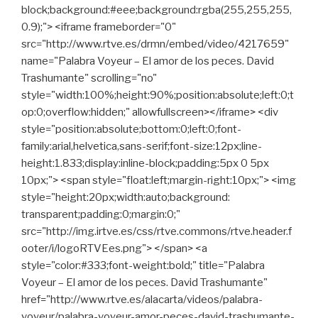
block;background:#eee;background:rgba(255,255,255,
0.9);"> <iframe frameborder="0"
src="http://www.rtve.es/drmn/embed/video/4217659"
name="Palabra Voyeur – El amor de los peces. David
Trashumante" scrolling="no"
style="width:100%;height:90%;position:absolute;left:0;t
op:0;overflow:hidden;" allowfullscreen></iframe> <div
style="position:absolute;bottom:0;left:0;font-
family:arial,helvetica,sans-serif;font-size:12px;line-
height:1.833;display:inline-block;padding:5px 0 5px
10px;"> <span style="float:left;margin-right:10px;"> <img
style="height:20px;width:auto;background:
transparent;padding:0;margin:0;"
src="http://img.irtve.es/css/rtve.commons/rtve.header.f
ooter/i/logoRTVEes.png"> </span> <a
style="color:#333;font-weight:bold;" title="Palabra
Voyeur – El amor de los peces. David Trashumante"
href="http://www.rtve.es/alacarta/videos/palabra-
voyeur/palabra-voyeur-amor-peces-david-trashumante-