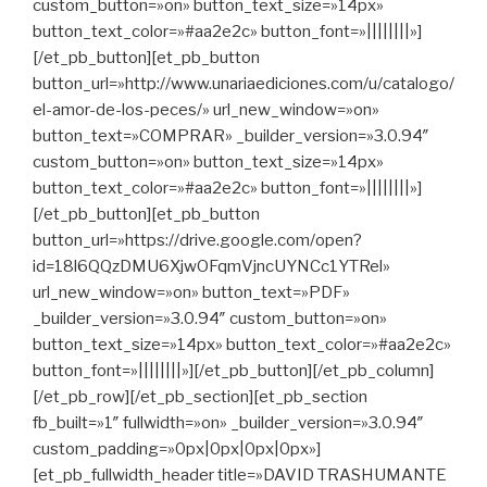
custom_button=»on» button_text_size=»14px»
button_text_color=»#aa2e2c» button_font=»||||||||»]
[/et_pb_button][et_pb_button
button_url=»http://www.unariaediciones.com/u/catalogo/
el-amor-de-los-peces/» url_new_window=»on»
button_text=»COMPRAR» _builder_version=»3.0.94″
custom_button=»on» button_text_size=»14px»
button_text_color=»#aa2e2c» button_font=»||||||||»]
[/et_pb_button][et_pb_button
button_url=»https://drive.google.com/open?
id=18l6QQzDMU6XjwOFqmVjncUYNCc1YTRel»
url_new_window=»on» button_text=»PDF»
_builder_version=»3.0.94″ custom_button=»on»
button_text_size=»14px» button_text_color=»#aa2e2c»
button_font=»||||||||»][/et_pb_button][/et_pb_column]
[/et_pb_row][/et_pb_section][et_pb_section
fb_built=»1″ fullwidth=»on» _builder_version=»3.0.94″
custom_padding=»0px|0px|0px|0px»]
[et_pb_fullwidth_header title=»DAVID TRASHUMANTE