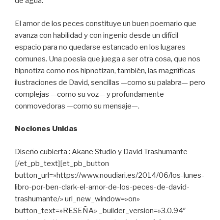
de agua.
El amor de los peces constituye un buen poemario que
avanza con habilidad y con ingenio desde un difícil
espacio para no quedarse estancado en los lugares
comunes. Una poesía que juega a ser otra cosa, que nos
hipnotiza como nos hipnotizan, también, las magníficas
ilustraciones de David, sencillas —como su palabra— pero
complejas —como su voz— y profundamente
conmovedoras —como su mensaje—.
Nociones Unidas
Diseño cubierta : Akane Studio y David Trashumante
[/et_pb_text][et_pb_button
button_url=»https://www.noudiari.es/2014/06/los-lunes-
libro-por-ben-clark-el-amor-de-los-peces-de-david-
trashumante/» url_new_window=»on»
button_text=»RESEÑA» _builder_version=»3.0.94″