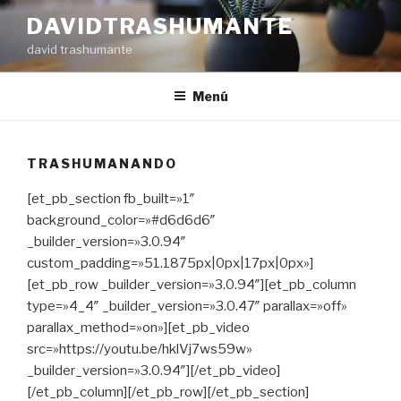
Ir
DAVIDTRASHUMANTE
al
david trashumante
contenido
Menú
TRASHUMANANDO
[et_pb_section fb_built=»1″
background_color=»#d6d6d6″
_builder_version=»3.0.94″
custom_padding=»51.1875px|0px|17px|0px»]
[et_pb_row _builder_version=»3.0.94″][et_pb_column
type=»4_4″ _builder_version=»3.0.47″ parallax=»off»
parallax_method=»on»][et_pb_video
src=»https://youtu.be/hklVj7ws59w»
_builder_version=»3.0.94″][/et_pb_video]
[/et_pb_column][/et_pb_row][/et_pb_section]