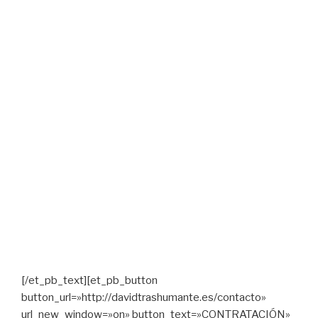
DAVID TRASHUMANTE
TRASHUMANANDO es el espectáculo-laboratorio de
David Trashumante. Acción, perfoescritura, spoken word,
poesía participativa, poesía fonética, conceptual,
polipoesía… todo entra y sale de lo que pretende ser un
dispositivo interdisciplinar e interactivo sobre el
escenario.
Crítica aguda y humor mordaz van construyendo un
discurso disidente cuyo único objetivo es resensivilizar a
la audiencia y llamarla a la acción: política, artística, vital.
Además, es un espectáculo modulable, adaptable y a la
carta. Un divertiento en código de bufón y un discurso
radical sobre poética y política, sobre estética y ética en
constante proceso de creación y mejora.
[/et_pb_text][et_pb_button
button_url=»http://davidtrashumante.es/contacto»
url_new_window=»on» button_text=»CONTRATACIÓN»