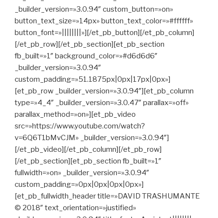
_builder_version=»3.0.94″ custom_button=»on»
button_text_size=»14px» button_text_color=»#ffffff»
button_font=»||||||||»][/et_pb_button][/et_pb_column]
[/et_pb_row][/et_pb_section][et_pb_section
fb_built=»1″ background_color=»#d6d6d6″
_builder_version=»3.0.94″
custom_padding=»51.1875px|0px|17px|0px»]
[et_pb_row _builder_version=»3.0.94″][et_pb_column
type=»4_4″ _builder_version=»3.0.47″ parallax=»off»
parallax_method=»on»][et_pb_video
src=»https://www.youtube.com/watch?
v=6Q6T1bMvCJM» _builder_version=»3.0.94″]
[/et_pb_video][/et_pb_column][/et_pb_row]
[/et_pb_section][et_pb_section fb_built=»1″
fullwidth=»on» _builder_version=»3.0.94″
custom_padding=»0px|0px|0px|0px»]
[et_pb_fullwidth_header title=»DAVID TRASHUMANTE
© 2018″ text_orientation=»justified»