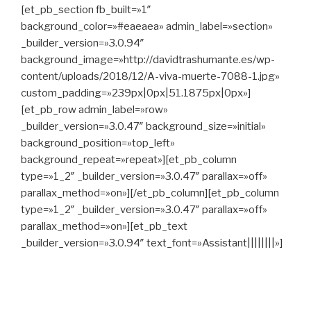
[et_pb_section fb_built=»1″
background_color=»#eaeaea» admin_label=»section»
_builder_version=»3.0.94″
background_image=»http://davidtrashumante.es/wp-
content/uploads/2018/12/A-viva-muerte-7088-1.jpg»
custom_padding=»239px|0px|51.1875px|0px»]
[et_pb_row admin_label=»row»
_builder_version=»3.0.47″ background_size=»initial»
background_position=»top_left»
background_repeat=»repeat»][et_pb_column
type=»1_2″ _builder_version=»3.0.47″ parallax=»off»
parallax_method=»on»][/et_pb_column][et_pb_column
type=»1_2″ _builder_version=»3.0.47″ parallax=»off»
parallax_method=»on»][et_pb_text
_builder_version=»3.0.94″ text_font=»Assistant||||||||»]
TRASHUMANANDO