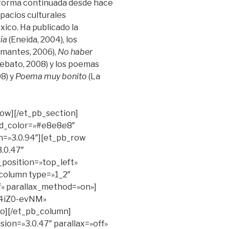
 forma continuada desde hace
pacios culturales
ico. Ha publicado la
ía
(Eneida, 2004), los
mantes, 2006),
No haber
ebato, 2008) y los poemas
8) y
Poema muy bonito
(La
row][/et_pb_section]
nd_color=»#e8e8e8″
n=»3.0.94″][et_pb_row
.0.47″
position=»top_left»
column type=»1_2″
ff» parallax_method=»on»]
kw4iZ0-evNM»
eo][/et_pb_column]
sion=»3.0.47″ parallax=»off»