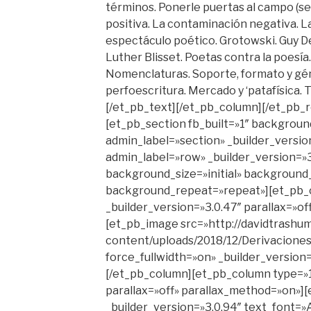
términos. Ponerle puertas al campo (s
positiva. La contaminación negativa. L
espectáculo poético. Grotowski. Guy D
Luther Blisset. Poetas contra la poesía.
Nomenclaturas. Soporte, formato y gén
perfoescritura. Mercado y ‘patafísica. T
[/et_pb_text][/et_pb_column][/et_pb_
[et_pb_section fb_built=»1″ backgroun
admin_label=»section» _builder_versio
admin_label=»row» _builder_version=»3
background_size=»initial» background_
background_repeat=»repeat»][et_pb_
_builder_version=»3.0.47″ parallax=»o
[et_pb_image src=»http://davidtrashu
content/uploads/2018/12/Derivacione
force_fullwidth=»on» _builder_version
[/et_pb_column][et_pb_column type=»1
parallax=»off» parallax_method=»on»]
_builder_version=»3.0.94″ text_font=»Ass