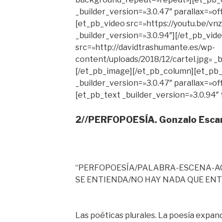
_builder_version=»3.0.47″ parallax=»o
[et_pb_video src=»https://youtu.be/vn
_builder_version=»3.0.94″][/et_pb_vid
src=»http://davidtrashumante.es/wp-
content/uploads/2018/12/cartel.jpg» _b
[/et_pb_image][/et_pb_column][et_pb
_builder_version=»3.0.47″ parallax=»o
[et_pb_text _builder_version=»3.0.94″ t
2//PERFOPOESÍA. Gonzalo Esca
“PERFOPOESÍA/PALABRA-ESCENA-AC
SE ENTIENDA/NO HAY NADA QUE EN
Las poéticas plurales. La poesía expandi