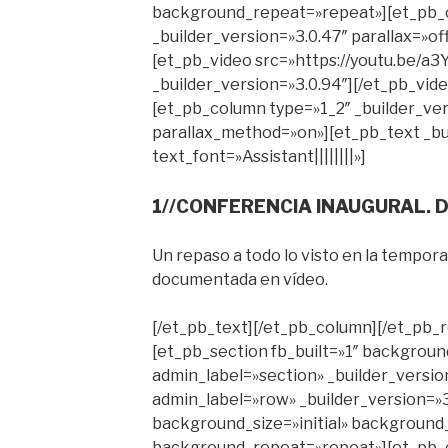
background_repeat=»repeat»][et_pb_
_builder_version=»3.0.47″ parallax=»o
[et_pb_video src=»https://youtu.be/
_builder_version=»3.0.94″][/et_pb_vid
[et_pb_column type=»1_2″ _builder_ver
parallax_method=»on»][et_pb_text _bu
text_font=»Assistant||||||||»]
1//CONFERENCIA INAUGURAL. D
Un repaso a todo lo visto en la tempora
documentada en vídeo.
[/et_pb_text][/et_pb_column][/et_pb_
[et_pb_section fb_built=»1″ backgrou
admin_label=»section» _builder_versio
admin_label=»row» _builder_version=»3
background_size=»initial» background_
background_repeat=»repeat»][et_pb_