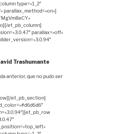
column type=»1_2″
ff» parallax_method=»on»]
a3YMgVm8eCY»
eo][/et_pb_column]
sion=»3.0.47″ parallax=»off»
ilder_version=»3.0.94″
avid Trashumante
da anterior, que no pudo ser
row][/et_pb_section]
nd_color=»#d6d6d6″
n=»3.0.94″][et_pb_row
.0.47″
position=»top_left»
column type=»1_2″