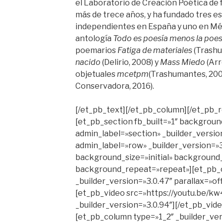
el Laboratorio de Creación Poética de
más de trece años, y ha fundado tres es
independientes en España y uno en Méx
antología
Todo es poesía menos la poes
poemarios
Fatiga de materiales
(Trashu
nacido
(Delirio, 2008) y
Mass Miedo
(Arr
objetuales
mcetpm
(Trashumantes, 200
Conservadora, 2016).
[/et_pb_text][/et_pb_column][/et_pb_
[et_pb_section fb_built=»1″ backgrou
admin_label=»section» _builder_versio
admin_label=»row» _builder_version=»3
background_size=»initial» background_
background_repeat=»repeat»][et_pb_
_builder_version=»3.0.47″ parallax=»o
[et_pb_video src=»https://youtu.be/
_builder_version=»3.0.94″][/et_pb_vid
[et_pb_column type=»1_2″ _builder_ver