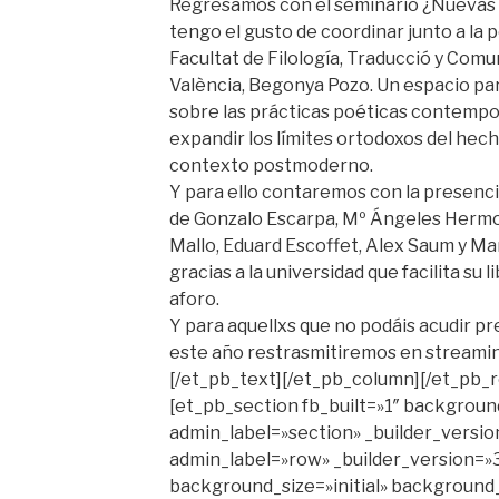
Regresamos con el seminario ¿Nuevas 
tengo el gusto de coordinar junto a la 
Facultat de Filología, Traducció y Comu
València, Begonya Pozo. Un espacio para
sobre las prácticas poéticas contemp
expandir los límites ortodoxos del hec
contexto postmoderno.
Y para ello contaremos con la presencia
de Gonzalo Escarpa, Mº Ángeles Hermos
Mallo, Eduard Escoffet, Alex Saum y Mar
gracias a la universidad que facilita su
aforo.
Y para aquellxs que no podáis acudir p
este año restrasmitiremos en streamin
[/et_pb_text][/et_pb_column][/et_pb_
[et_pb_section fb_built=»1″ backgrou
admin_label=»section» _builder_versio
admin_label=»row» _builder_version=»3
background_size=»initial» background_