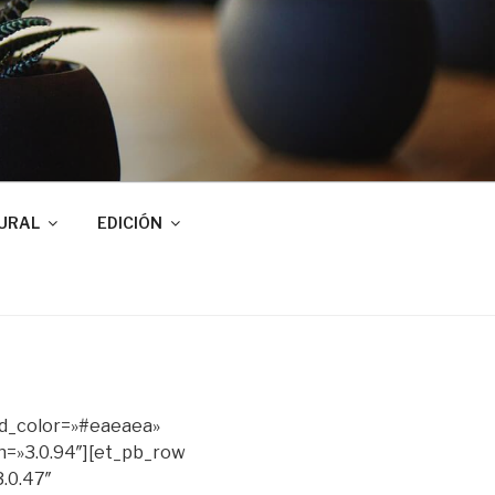
URAL
EDICIÓN
nd_color=»#eaeaea»
n=»3.0.94″][et_pb_row
.0.47″