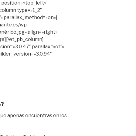
position=»top_left»
column type=»1_2″
ff» parallax_method=»on»]
mante.es/wp-
́rico.jpg» align=»right»
ge][/et_pb_column]
sion=»3.0.47″ parallax=»off»
ilder_version=»3.0.94″
S?
 que apenas encuentras en los