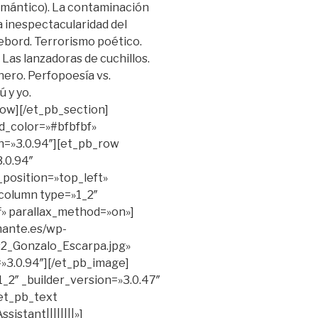
emántico). La contaminación
a inespectacularidad del
ebord. Terrorismo poético.
 Las lanzadoras de cuchillos.
ero. Perfopoesía vs.
ú y yo.
row][/et_pb_section]
d_color=»#bfbfbf»
n=»3.0.94″][et_pb_row
.0.94″
position=»top_left»
column type=»1_2″
ff» parallax_method=»on»]
mante.es/wp-
s2_Gonzalo_Escarpa.jpg»
=»3.0.94″][/et_pb_image]
_2″ _builder_version=»3.0.47″
[et_pb_text
istant||||||||»]