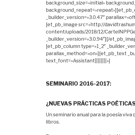
background_size=»initial» background_
background_repeat=»repeat»][et_pb_
_builder_version=»3.0.47″ parallax=»o
[et_pb_image src=»http://davidtrashu
content/uploads/2018/12/CartelNPPGene
_builder_version=»3.0.94″][/et_pb_ima
[et_pb_column type=»1_2″ _builder_ver
parallax_method=»on»][et_pb_text _bu
text_font=»Assistant||||||||»]
SEMINARIO 2016-2017:
¿NUEVAS PRÁCTICAS POÉTICA
Un seminario anual para la poesía viva
libros.