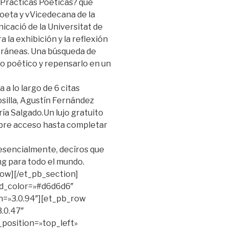
Prácticas Poéticas? que
poeta y vVicedecana de la
nicació de la Universitat de
 la exhibición y la reflexión
oráneas. Una búsqueda de
ho poético y repensarlo en un
 a lo largo de 6 citas
illa, Agustín Fernández
ía Salgado.Un lujo gratuito
 libre acceso hasta completar
resencialmente, decíros que
g para todo el mundo.
row][/et_pb_section]
nd_color=»#d6d6d6″
n=»3.0.94″][et_pb_row
.0.47″
position=»top_left»