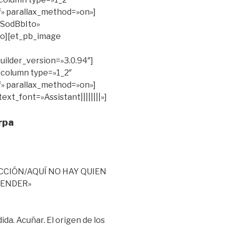
ff» parallax_method=»on»]
zSodBbIto»
eo][et_pb_image
uilder_version=»3.0.94″]
_column type=»1_2″
ff» parallax_method=»on»]
ext_font=»Assistant||||||||»]
rpa
CIÓN/AQUÍ NO HAY QUIEN
TENDER»
da. Acuñar. El origen de los