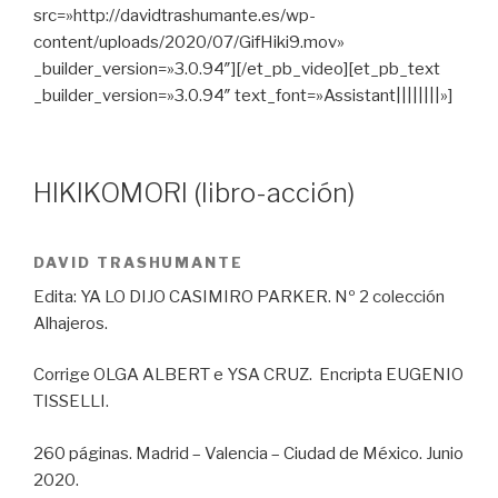
src=»http://davidtrashumante.es/wp-
content/uploads/2020/07/GifHiki9.mov»
_builder_version=»3.0.94″][/et_pb_video][et_pb_text
_builder_version=»3.0.94″ text_font=»Assistant||||||||»]
HIKIKOMORI (libro-acción)
DAVID TRASHUMANTE
Edita: YA LO DIJO CASIMIRO PARKER. Nº 2 colección
Alhajeros.
Corrige OLGA ALBERT e YSA CRUZ. E
ncripta EUGENIO
TISSELLI.
260 páginas. Madrid – Valencia – Ciudad de México.
Junio
2020.