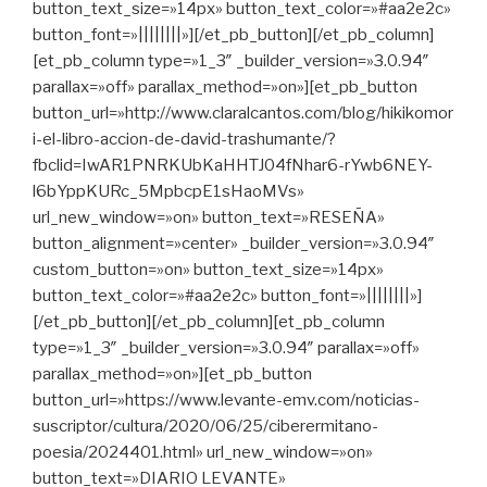
button_text_size=»14px» button_text_color=»#aa2e2c»
button_font=»||||||||»][/et_pb_button][/et_pb_column]
[et_pb_column type=»1_3″ _builder_version=»3.0.94″
parallax=»off» parallax_method=»on»][et_pb_button
button_url=»http://www.claralcantos.com/blog/hikikomor
i-el-libro-accion-de-david-trashumante/?
fbclid=IwAR1PNRKUbKaHHTJ04fNhar6-rYwb6NEY-
l6bYppKURc_5MpbcpE1sHaoMVs»
url_new_window=»on» button_text=»RESEÑA»
button_alignment=»center» _builder_version=»3.0.94″
custom_button=»on» button_text_size=»14px»
button_text_color=»#aa2e2c» button_font=»||||||||»]
[/et_pb_button][/et_pb_column][et_pb_column
type=»1_3″ _builder_version=»3.0.94″ parallax=»off»
parallax_method=»on»][et_pb_button
button_url=»https://www.levante-emv.com/noticias-
suscriptor/cultura/2020/06/25/ciberermitano-
poesia/2024401.html» url_new_window=»on»
button_text=»DIARIO LEVANTE»