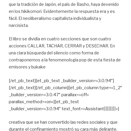
que la tradición de Japón, el país de Basho, haya devenido
en los hikikomori. Evidentemente la respuesta era y es
fácil. El neoliberalismo capitalista individualista y
narcisista.
El libro se dividía en cuatro secciones que son cuatro
acciones CALLAR, TACHAR, CERRAR y DESECHAR. En
una clara búsqueda del silencio como forma de
contraponernos a la fenomenología pop de esta fiesta de
emisores y bukake
[/et_pb_text][et_pb_text _builder_version=»3.0.94″]
[/et_pb_text][/et_pb_column][et_pb_column type=»1_2″
_builder_version=»3.0.47″ parallax=»off»
parallax_method=»on»][et_pb_text
_builder_version=»3.0.94″ text_font=»Assistant||||||||»]
creativa que se han convertido las redes sociales y que
durante el confinamiento mostró su cara más delirante.