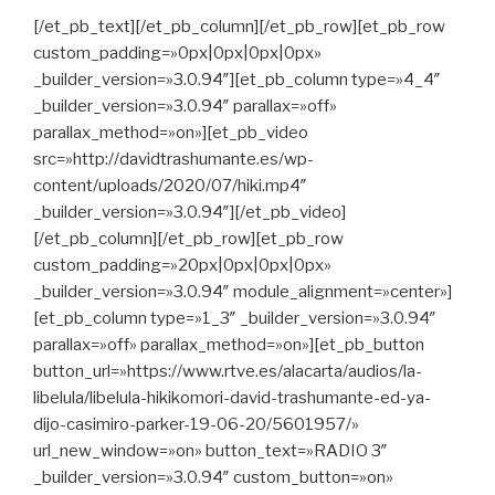
[/et_pb_text][/et_pb_column][/et_pb_row][et_pb_row
custom_padding=»0px|0px|0px|0px»
_builder_version=»3.0.94″][et_pb_column type=»4_4″
_builder_version=»3.0.94″ parallax=»off»
parallax_method=»on»][et_pb_video
src=»http://davidtrashumante.es/wp-
content/uploads/2020/07/hiki.mp4″
_builder_version=»3.0.94″][/et_pb_video]
[/et_pb_column][/et_pb_row][et_pb_row
custom_padding=»20px|0px|0px|0px»
_builder_version=»3.0.94″ module_alignment=»center»]
[et_pb_column type=»1_3″ _builder_version=»3.0.94″
parallax=»off» parallax_method=»on»][et_pb_button
button_url=»https://www.rtve.es/alacarta/audios/la-
libelula/libelula-hikikomori-david-trashumante-ed-ya-
dijo-casimiro-parker-19-06-20/5601957/»
url_new_window=»on» button_text=»RADIO 3″
_builder_version=»3.0.94″ custom_button=»on»