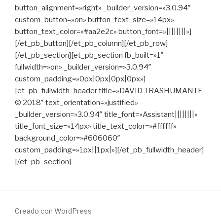
button_alignment=»right» _builder_version=»3.0.94″
custom_button=»on» button_text_size=»14px»
button_text_color=»#aa2e2c» button_font=»||||||||»]
[/et_pb_button][/et_pb_column][/et_pb_row]
[/et_pb_section][et_pb_section fb_built=»1″
fullwidth=»on» _builder_version=»3.0.94″
custom_padding=»0px|0px|0px|0px»]
[et_pb_fullwidth_header title=»DAVID TRASHUMANTE
© 2018″ text_orientation=»justified»
_builder_version=»3.0.94″ title_font=»Assistant||||||||»
title_font_size=»14px» title_text_color=»#ffffff»
background_color=»#606060″
custom_padding=»1px||1px|»][/et_pb_fullwidth_header]
[/et_pb_section]
Creado con WordPress