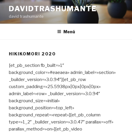
Ir
DAVIDTRASHUMANTE
al
david trashumante
contenido
Menú
HIKIKOMORI 2020
[et_pb_section fb_built=»1″
background_color=»#eaeaea» admin_label=»section»
_builder_version=»3.0.94″][et_pb_row
custom_padding=»25.5938px|0px|0px|0px»
admin_label=»row» _builder_version=»3.0.94″
background_size=»initial»
background_position=»top_left»
background_repeat=»repeat»][et_pb_column
type=»1_2″ _builder_version=»3.0.47″ parallax=»off»
parallax_method=»on»][et_pb_video