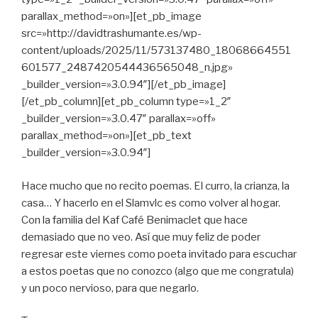
parallax_method=»on»][et_pb_image
src=»http://davidtrashumante.es/wp-
content/uploads/2025/11/573137480_18068664551
601577_2487420544436565048_n.jpg»
_builder_version=»3.0.94″][/et_pb_image]
[/et_pb_column][et_pb_column type=»1_2″
_builder_version=»3.0.47″ parallax=»off»
parallax_method=»on»][et_pb_text
_builder_version=»3.0.94″]
Hace mucho que no recito poemas. El curro, la crianza, la
casa… Y hacerlo en el
Slamvlc
es como volver al hogar.
Con la familia del
Kaf Café Benimaclet
que hace
demasiado que no veo. Así que muy feliz de poder
regresar este viernes como poeta invitado para escuchar
a estos poetas que no conozco (algo que me congratula)
y un poco nervioso, para que negarlo.