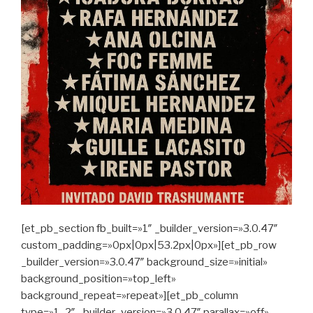
[et_pb_section fb_built=»1″ _builder_version=»3.0.47″
custom_padding=»0px|0px|53.2px|0px»][et_pb_row
_builder_version=»3.0.47″ background_size=»initial»
background_position=»top_left»
background_repeat=»repeat»][et_pb_column
type=»1_2″ _builder_version=»3.0.47″ parallax=»off»