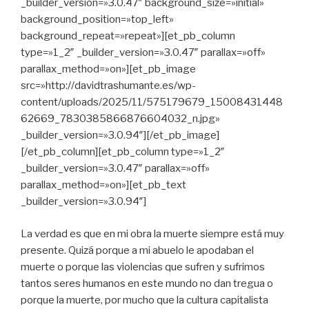
_builder_version=»3.0.47″ background_size=»initial»
background_position=»top_left»
background_repeat=»repeat»][et_pb_column
type=»1_2″ _builder_version=»3.0.47″ parallax=»off»
parallax_method=»on»][et_pb_image
src=»http://davidtrashumante.es/wp-
content/uploads/2025/11/575179679_15008431448
62669_7830385866876604032_n.jpg»
_builder_version=»3.0.94″][/et_pb_image]
[/et_pb_column][et_pb_column type=»1_2″
_builder_version=»3.0.47″ parallax=»off»
parallax_method=»on»][et_pb_text
_builder_version=»3.0.94″]
La verdad es que en mi obra la muerte siempre está muy
presente. Quizá porque a mi abuelo le apodaban el
muerte o porque las violencias que sufren y sufrimos
tantos seres humanos en este mundo no dan tregua o
porque la muerte, por mucho que la cultura capitalista