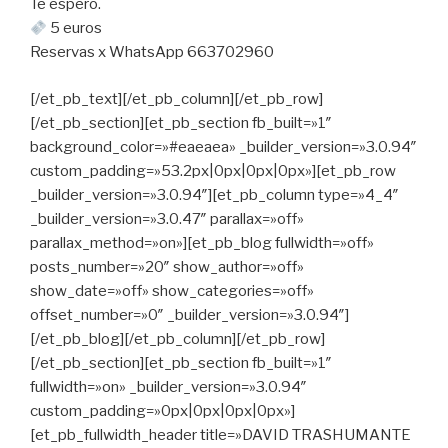
Te espero.
5 euros
Reservas x WhatsApp 663702960
[/et_pb_text][/et_pb_column][/et_pb_row]
[/et_pb_section][et_pb_section fb_built=»1″
background_color=»#eaeaea» _builder_version=»3.0.94″
custom_padding=»53.2px|0px|0px|0px»][et_pb_row
_builder_version=»3.0.94″][et_pb_column type=»4_4″
_builder_version=»3.0.47″ parallax=»off»
parallax_method=»on»][et_pb_blog fullwidth=»off»
posts_number=»20″ show_author=»off»
show_date=»off» show_categories=»off»
offset_number=»0″ _builder_version=»3.0.94″]
[/et_pb_blog][/et_pb_column][/et_pb_row]
[/et_pb_section][et_pb_section fb_built=»1″
fullwidth=»on» _builder_version=»3.0.94″
custom_padding=»0px|0px|0px|0px»]
[et_pb_fullwidth_header title=»DAVID TRASHUMANTE