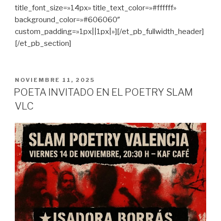
title_font_size=»14px» title_text_color=»#ffffff»
background_color=»#606060″
custom_padding=»1px||1px|»][/et_pb_fullwidth_header]
[/et_pb_section]
PUBLICADO
NOVIEMBRE 11, 2025
EN
POETA INVITADO EN EL POETRY SLAM
VLC