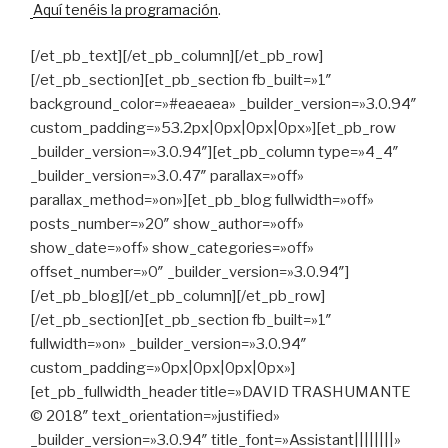
Aquí tenéis la programación
.
[/et_pb_text][/et_pb_column][/et_pb_row]
[/et_pb_section][et_pb_section fb_built=»1″
background_color=»#eaeaea» _builder_version=»3.0.94″
custom_padding=»53.2px|0px|0px|0px»][et_pb_row
_builder_version=»3.0.94″][et_pb_column type=»4_4″
_builder_version=»3.0.47″ parallax=»off»
parallax_method=»on»][et_pb_blog fullwidth=»off»
posts_number=»20″ show_author=»off»
show_date=»off» show_categories=»off»
offset_number=»0″ _builder_version=»3.0.94″]
[/et_pb_blog][/et_pb_column][/et_pb_row]
[/et_pb_section][et_pb_section fb_built=»1″
fullwidth=»on» _builder_version=»3.0.94″
custom_padding=»0px|0px|0px|0px»]
[et_pb_fullwidth_header title=»DAVID TRASHUMANTE
© 2018″ text_orientation=»justified»
_builder_version=»3.0.94″ title_font=»Assistant||||||||»