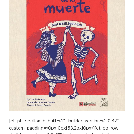
[et_pb_section fb_built=»1″ _builder_version=»3.0.47″
custom_padding=»0px|0px|53.2px|0px»][et_pb_row