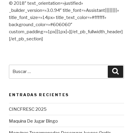
© 2018″ text_orientation=»justified»
_builder_version=»3.0.94″ title_font=»Assistant||||||||»
title_font_size=»14px» title_text_color=»#ffffff»
background_color=»#606060″
custom_padding=»1px||1px|»][/et_pb_fullwidth_header]
[/et_pb_section]
Buscar
Busca
por:
ENTRADAS RECIENTES
CINCFRESC 2025
Maquina De Jugar Bingo
Maquinas Tragamonedas Descargar Juegos Gratis