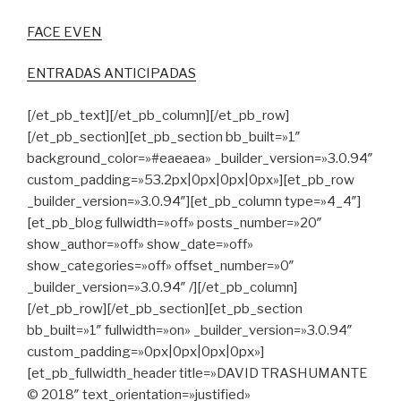
FACE EVEN
ENTRADAS ANTICIPADAS
[/et_pb_text][/et_pb_column][/et_pb_row]
[/et_pb_section][et_pb_section bb_built=»1″
background_color=»#eaeaea» _builder_version=»3.0.94″
custom_padding=»53.2px|0px|0px|0px»][et_pb_row
_builder_version=»3.0.94″][et_pb_column type=»4_4″]
[et_pb_blog fullwidth=»off» posts_number=»20″
show_author=»off» show_date=»off»
show_categories=»off» offset_number=»0″
_builder_version=»3.0.94″ /][/et_pb_column]
[/et_pb_row][/et_pb_section][et_pb_section
bb_built=»1″ fullwidth=»on» _builder_version=»3.0.94″
custom_padding=»0px|0px|0px|0px»]
[et_pb_fullwidth_header title=»DAVID TRASHUMANTE
© 2018″ text_orientation=»justified»