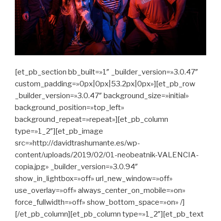
[et_pb_section bb_built=»1″ _builder_version=»3.0.47″
custom_padding=»0px|0px|53.2px|0px»][et_pb_row
_builder_version=»3.0.47″ background_size=»initial»
background_position=»top_left»
background_repeat=»repeat»][et_pb_column
type=»1_2″][et_pb_image
src=»http://davidtrashumante.es/wp-
content/uploads/2019/02/01-neobeatnik-VALENCIA-
copia.jpg» _builder_version=»3.0.94″
show_in_lightbox=»off» url_new_window=»off»
use_overlay=»off» always_center_on_mobile=»on»
force_fullwidth=»off» show_bottom_space=»on» /]
[/et_pb_column][et_pb_column type=»1_2″][et_pb_text