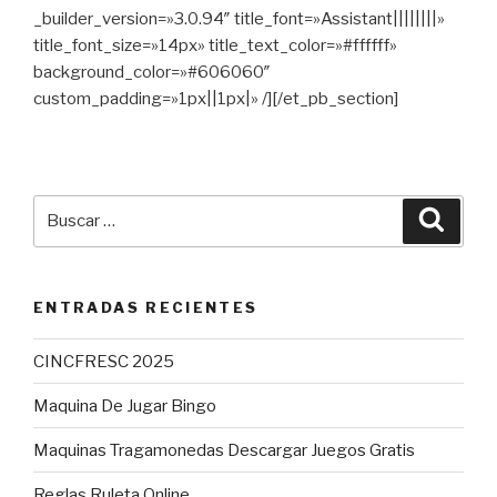
_builder_version=»3.0.94″ title_font=»Assistant||||||||»
title_font_size=»14px» title_text_color=»#ffffff»
background_color=»#606060″
custom_padding=»1px||1px|» /][/et_pb_section]
Buscar
Busca
por:
ENTRADAS RECIENTES
CINCFRESC 2025
Maquina De Jugar Bingo
Maquinas Tragamonedas Descargar Juegos Gratis
Reglas Ruleta Online