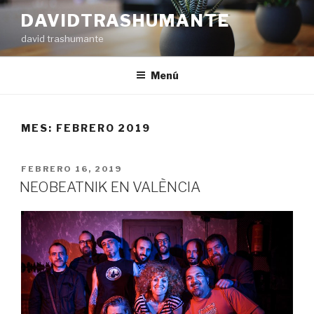
Ir
DAVIDTRASHUMANTE
al
david trashumante
contenido
Menú
MES: FEBRERO 2019
PUBLICADO
FEBRERO 16, 2019
EN
NEOBEATNIK EN VALÈNCIA