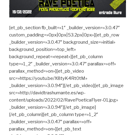
[et_pb_section fb_built=»1″ _builder_version=»3.0.47″
custom_padding=»0px|0px|53.2px|0px»][et_pb_row
_builder_version=»3.0.47″ background_size=»initial»
background_position=»top_left»
background_repeat=»repeat»][et_pb_column
type=»1_2″ _builder_version=»3.0.47″ parallax=»off»
parallax_method=»on»][et_pb_video
src=»https://youtu.be/X8tyK4Rt0tM»
_builder_version=»3.0.94″][/et_pb_video][et_pb_image
src=»http://davidtrashumante.es/wp-
content/uploads/2022/02/RavePoeticaFlyer-01.jpg»
_builder_version=»3.0.94″][/et_pb_image]
[/et_pb_column][et_pb_column type=»1_2″
_builder_version=»3.0.47″ parallax=»off»
parallax_method=»on»][et_pb_text