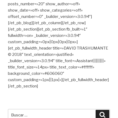
posts_number=»20″ show_author=»off»
show_date=»off» show_categories=»off»
offset_number=»0″ _builder_version=»3.0.94″]
[/et_pb_blog][/et_pb_column][/et_pb_row]
[/et_pb_section][et_pb_section fb_built=»1″
fullwidth=»on» _builder_version=»3.0.94″
custom_padding=»0px|0px|0px|0px»]
[et_pb_fullwidth_header title=»DAVID TRASHUMANTE
© 2018″ text_orientation=»justified»
_builder_version=»3.0.94″ title_font=»Assistant||||||||»
title_font_size=»14px» title_text_color=»#ffffff»
background_color=»#606060″
custom_padding=»1px||1px|»][/et_pb_fullwidth_header]
[/et_pb_section]
Buscar
Busca