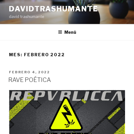
Ir
DAVIDTRASHUMANTE
al
david trashumante
contenido
Menú
MES: FEBRERO 2022
PUBLICADO
FEBRERO 4, 2022
EN
RAVE POÉTICA