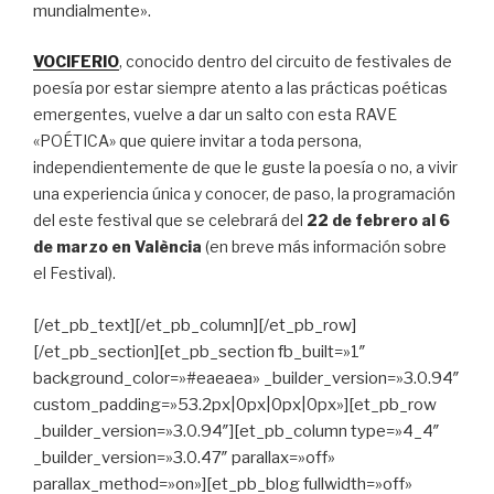
mundialmente».
VOCIFERIO
, conocido dentro del circuito de festivales de
poesía por estar siempre atento a las prácticas poéticas
emergentes, vuelve a dar un salto con esta RAVE
«POÉTICA» que quiere invitar a toda persona,
independientemente de que le guste la poesía o no, a vivir
una experiencia única y conocer, de paso, la programación
del este festival que se celebrará del
22 de febrero al 6
de marzo en València
(en breve más información sobre
el Festival).
[/et_pb_text][/et_pb_column][/et_pb_row]
[/et_pb_section][et_pb_section fb_built=»1″
background_color=»#eaeaea» _builder_version=»3.0.94″
custom_padding=»53.2px|0px|0px|0px»][et_pb_row
_builder_version=»3.0.94″][et_pb_column type=»4_4″
_builder_version=»3.0.47″ parallax=»off»
parallax_method=»on»][et_pb_blog fullwidth=»off»