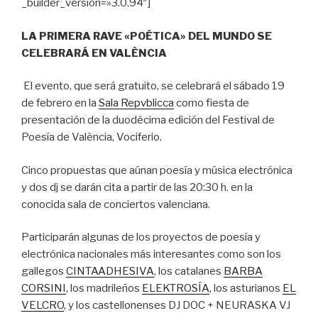
_builder_version=»3.0.94″]
LA PRIMERA RAVE
«
POÉTICA
»
DEL MUNDO SE
CELEBRARÁ EN VALÈNCIA
El evento, que será gratuito, se celebrará el sábado 19
de febrero en la
Sala Repvblicca
como fiesta de
presentación de la duodécima edición del Festival de
Poesía de València, Vociferio.
Cinco propuestas que aúnan poesía y música electrónica
y dos dj se darán cita a partir de las 20:30 h. en la
conocida sala de conciertos valenciana.
Participarán algunas de los proyectos de poesía y
electrónica nacionales más interesantes como son los
gallegos
CINTAADHESIVA
, los catalanes
BARBA
CORSINI
, los madrileños
ELEKTROSÍA
, los asturianos
EL
VELCRO
, y los castellonenses DJ DOC + NEURASKA VJ