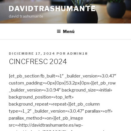
Ir
DAVIDTRASHUMANTE
al
david trashumante
contenido
Menú
PUBLICADO
DICIEMBRE 17, 2024
POR
ADMIN18
EN
CINCFRESC 2024
[et_pb_section fb_built=»1″ _builder_version=»3.0.47″
custom_padding=»0px|0px|53.2px|0px»][et_pb_row
_builder_version=»3.0.94″ background_size=»initial»
background_position=»top_left»
background_repeat=»repeat»][et_pb_column
type=»1_2″ _builder_version=»3.0.47″ parallax=»off»
parallax_method=»on»][et_pb_image
src=»http://davidtrashumante.es/wp-