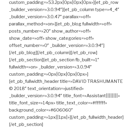
custom_padding=»53.2px|0px|0px|0px»][et_pb_row
_builder_version=»3.0.94″][et_pb_column type=»4_4″
_builder_version=»3.0.47″ parallax=»off»
parallax_method=»on»][et_pb_blog fullwidth=»off»
posts_number=»20″ show_author=»off»
show_date=»off» show_categories=»off»
offset_number=»0″ _builder_version=»3.0.94″]
[/et_pb_blog][/et_pb_column][/et_pb_row]
[/et_pb_section][et_pb_section fb_built=»1″
fullwidth=»on» _builder_version=»3.0.94″
custom_padding=»0px|0px|0px|0px»]
[et_pb_fullwidth_header title=»DAVID TRASHUMANTE
© 2018″ text_orientation=»justified»
_builder_version=»3.0.94″ title_font=»Assistant||||||||»
title_font_size=»14px» title_text_color=»#ffffff»
background_color=»#606060″
custom_padding=»1px||1px|»][/et_pb_fullwidth_header]
[/et_pb_section]