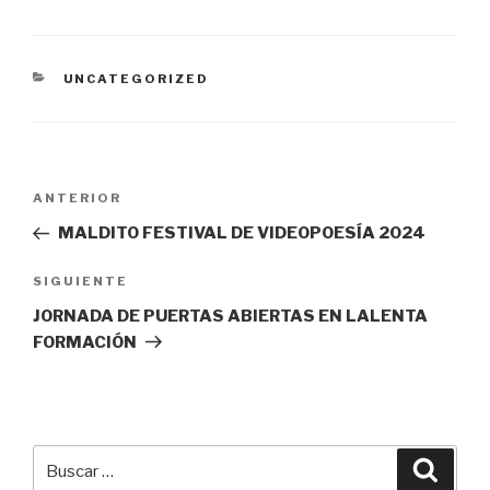
CATEGORÍAS
UNCATEGORIZED
Navegación
ANTERIOR
Entrada
de
anterior:
MALDITO FESTIVAL DE VIDEOPOESÍA 2024
entradas
SIGUIENTE
Siguiente
entrada
JORNADA DE PUERTAS ABIERTAS EN LALENTA
FORMACIÓN
Buscar
Busca
por: