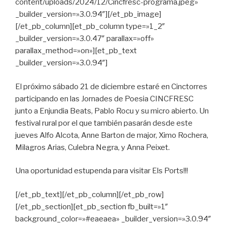
content/uploads/2024/12/Cincfresc-programa.jpeg»
_builder_version=»3.0.94″][/et_pb_image]
[/et_pb_column][et_pb_column type=»1_2″
_builder_version=»3.0.47″ parallax=»off»
parallax_method=»on»][et_pb_text
_builder_version=»3.0.94″]
El próximo sábado 21 de diciembre estaré en Cinctorres
participando en las Jornades de Poesia CINCFRESC
junto a Enjundia Beats, Pablo Rocu y su micro abierto. Un
festival rural por el que también pasarán desde este
jueves Alfo Alcota, Anne Barton de major, Ximo Rochera,
Milagros Arias, Culebra Negra, y Anna Peixet.
Una oportunidad estupenda para visitar Els Ports!!!
[/et_pb_text][/et_pb_column][/et_pb_row]
[/et_pb_section][et_pb_section fb_built=»1″
background_color=»#eaeaea» _builder_version=»3.0.94″