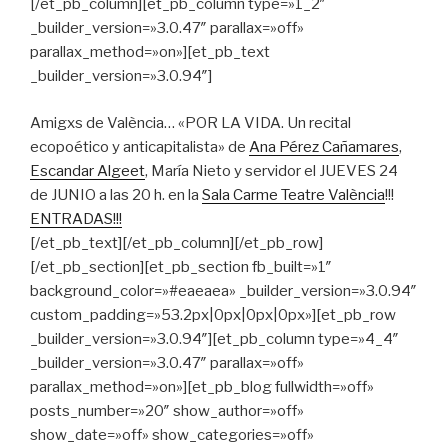
[/et_pb_column][et_pb_column type=»1_2″
_builder_version=»3.0.47″ parallax=»off»
parallax_method=»on»][et_pb_text
_builder_version=»3.0.94″]
Amigxs de València… «POR LA VIDA. Un recital
ecopoético y anticapitalista» de
Ana Pérez Cañamares
,
Escandar Algeet
, María Nieto y servidor el JUEVES 24
de JUNIO a las 20 h. en la
Sala Carme Teatre València
!!!
ENTRADAS!!!
[/et_pb_text][/et_pb_column][/et_pb_row]
[/et_pb_section][et_pb_section fb_built=»1″
background_color=»#eaeaea» _builder_version=»3.0.94″
custom_padding=»53.2px|0px|0px|0px»][et_pb_row
_builder_version=»3.0.94″][et_pb_column type=»4_4″
_builder_version=»3.0.47″ parallax=»off»
parallax_method=»on»][et_pb_blog fullwidth=»off»
posts_number=»20″ show_author=»off»
show_date=»off» show_categories=»off»