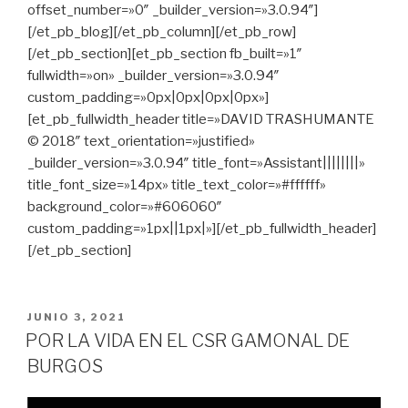
offset_number=»0″ _builder_version=»3.0.94″]
[/et_pb_blog][/et_pb_column][/et_pb_row]
[/et_pb_section][et_pb_section fb_built=»1″
fullwidth=»on» _builder_version=»3.0.94″
custom_padding=»0px|0px|0px|0px»]
[et_pb_fullwidth_header title=»DAVID TRASHUMANTE
© 2018″ text_orientation=»justified»
_builder_version=»3.0.94″ title_font=»Assistant||||||||»
title_font_size=»14px» title_text_color=»#ffffff»
background_color=»#606060″
custom_padding=»1px||1px|»][/et_pb_fullwidth_header]
[/et_pb_section]
PUBLICADO
JUNIO 3, 2021
EN
POR LA VIDA EN EL CSR GAMONAL DE
BURGOS