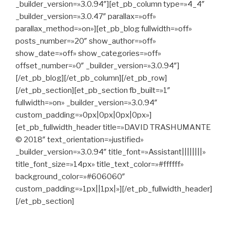
_builder_version=»3.0.94″][et_pb_column type=»4_4″
_builder_version=»3.0.47″ parallax=»off»
parallax_method=»on»][et_pb_blog fullwidth=»off»
posts_number=»20″ show_author=»off»
show_date=»off» show_categories=»off»
offset_number=»0″ _builder_version=»3.0.94″]
[/et_pb_blog][/et_pb_column][/et_pb_row]
[/et_pb_section][et_pb_section fb_built=»1″
fullwidth=»on» _builder_version=»3.0.94″
custom_padding=»0px|0px|0px|0px»]
[et_pb_fullwidth_header title=»DAVID TRASHUMANTE
© 2018″ text_orientation=»justified»
_builder_version=»3.0.94″ title_font=»Assistant||||||||»
title_font_size=»14px» title_text_color=»#ffffff»
background_color=»#606060″
custom_padding=»1px||1px|»][/et_pb_fullwidth_header]
[/et_pb_section]