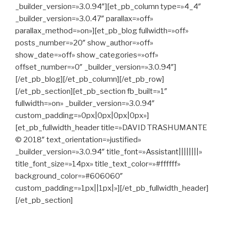
_builder_version=»3.0.94″][et_pb_column type=»4_4″
_builder_version=»3.0.47″ parallax=»off»
parallax_method=»on»][et_pb_blog fullwidth=»off»
posts_number=»20″ show_author=»off»
show_date=»off» show_categories=»off»
offset_number=»0″ _builder_version=»3.0.94″]
[/et_pb_blog][/et_pb_column][/et_pb_row]
[/et_pb_section][et_pb_section fb_built=»1″
fullwidth=»on» _builder_version=»3.0.94″
custom_padding=»0px|0px|0px|0px»]
[et_pb_fullwidth_header title=»DAVID TRASHUMANTE
© 2018″ text_orientation=»justified»
_builder_version=»3.0.94″ title_font=»Assistant||||||||»
title_font_size=»14px» title_text_color=»#ffffff»
background_color=»#606060″
custom_padding=»1px||1px|»][/et_pb_fullwidth_header]
[/et_pb_section]