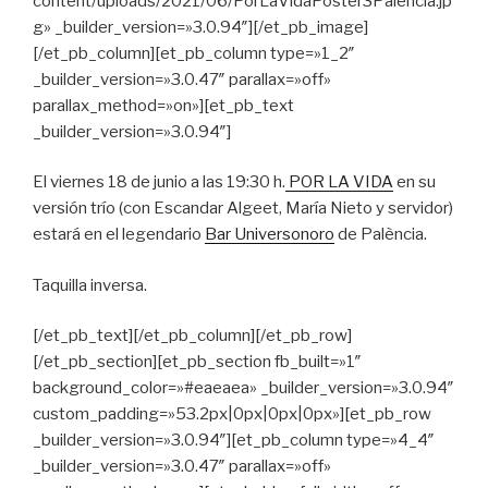
content/uploads/2021/06/PorLaVidaPoster3Palencia.jp
g» _builder_version=»3.0.94″][/et_pb_image]
[/et_pb_column][et_pb_column type=»1_2″
_builder_version=»3.0.47″ parallax=»off»
parallax_method=»on»][et_pb_text
_builder_version=»3.0.94″]
El viernes 18 de junio a las 19:30 h.
POR LA VIDA
en su
versión trío (con Escandar Algeet, María Nieto y servidor)
estará en el legendario
Bar Universonoro
de Palència.
Taquilla inversa.
[/et_pb_text][/et_pb_column][/et_pb_row]
[/et_pb_section][et_pb_section fb_built=»1″
background_color=»#eaeaea» _builder_version=»3.0.94″
custom_padding=»53.2px|0px|0px|0px»][et_pb_row
_builder_version=»3.0.94″][et_pb_column type=»4_4″
_builder_version=»3.0.47″ parallax=»off»