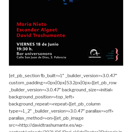
[et_pb_section fb_built=»1″ _builder_version=»3.0.47″
custom_padding=»0px|0px|53.2px|0px»][et_pb_row
_builder_version=»3.0.47″ background_size=»initial»
background_position=»top_left»
background_repeat=»repeat»][et_pb_column
type=»1_2″ _builder_version=»3.0.47″ parallax=»off»
parallax_method=»on»][et_pb_image
src=»http://davidtrashumante.es/wp-