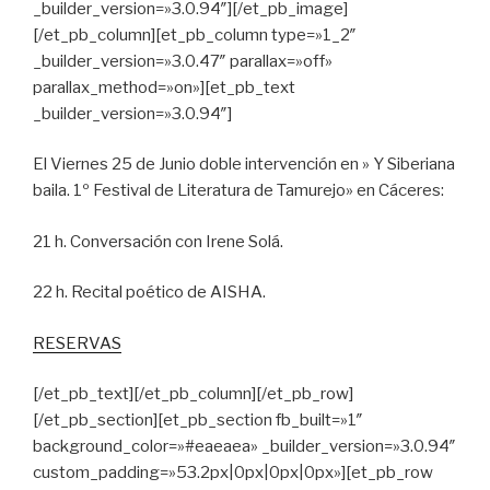
_builder_version=»3.0.94″][/et_pb_image]
[/et_pb_column][et_pb_column type=»1_2″
_builder_version=»3.0.47″ parallax=»off»
parallax_method=»on»][et_pb_text
_builder_version=»3.0.94″]
El Viernes 25 de Junio doble intervención en » Y Siberiana
baila. 1º Festival de Literatura de Tamurejo» en Cáceres:
21 h. Conversación con Irene Solá.
22 h. Recital poético de AISHA.
RESERVAS
[/et_pb_text][/et_pb_column][/et_pb_row]
[/et_pb_section][et_pb_section fb_built=»1″
background_color=»#eaeaea» _builder_version=»3.0.94″
custom_padding=»53.2px|0px|0px|0px»][et_pb_row