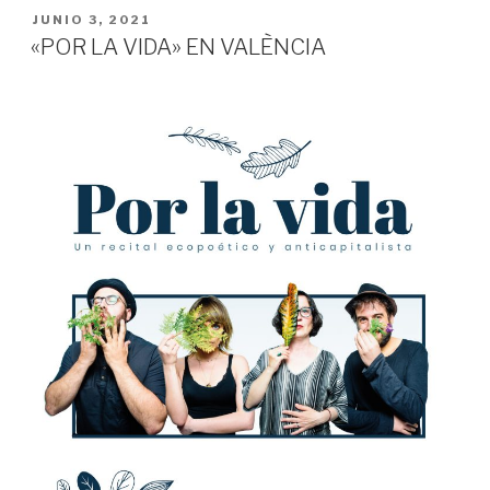
PUBLICADO
JUNIO 3, 2021
EN
«POR LA VIDA» EN VALÈNCIA