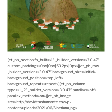
[et_pb_section fb_built=»1″ _builder_version=»3.0.47″
custom_padding=»0px|0px|53.2px|0px»][et_pb_row
_builder_version=»3.0.47″ background_size=»initial»
background_position=»top_left»
background_repeat=»repeat»][et_pb_column
type=»1_2″ _builder_version=»3.0.47″ parallax=»off»
parallax_method=»on»][et_pb_image
src=»http://davidtrashumante.es/wp-
content/uploads/2021/06/Siberiana.jpg»