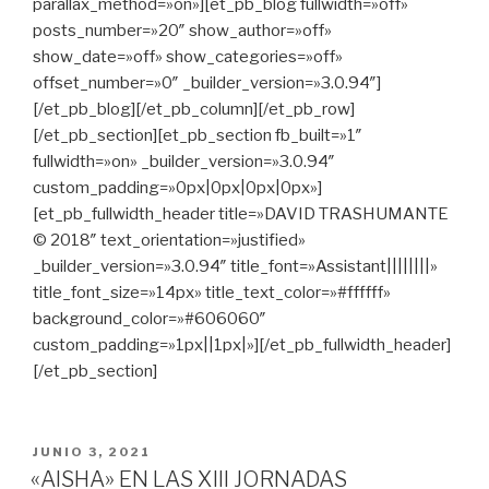
parallax_method=»on»][et_pb_blog fullwidth=»off»
posts_number=»20″ show_author=»off»
show_date=»off» show_categories=»off»
offset_number=»0″ _builder_version=»3.0.94″]
[/et_pb_blog][/et_pb_column][/et_pb_row]
[/et_pb_section][et_pb_section fb_built=»1″
fullwidth=»on» _builder_version=»3.0.94″
custom_padding=»0px|0px|0px|0px»]
[et_pb_fullwidth_header title=»DAVID TRASHUMANTE
© 2018″ text_orientation=»justified»
_builder_version=»3.0.94″ title_font=»Assistant||||||||»
title_font_size=»14px» title_text_color=»#ffffff»
background_color=»#606060″
custom_padding=»1px||1px|»][/et_pb_fullwidth_header]
[/et_pb_section]
PUBLICADO
JUNIO 3, 2021
EN
«AISHA» EN LAS XIII JORNADAS