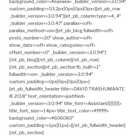
background_color=»#eaeaea» _builder_version=»3.0.94″
custom_padding=»53.2px|0px|0px|0px»][et_pb_row
_builder_version=»3.0.94″][et_pb_column type=»4_4″
_builder_version=»3.0.47″ parallax=»off»
parallax_method=»on»][et_pb_blog fullwidth=»off»
posts_number=»20″ show_author=»off»
show_date=»off» show_categories=»off»
offset_number=»0″ _builder_version=»3.0.94″]
[/et_pb_blog][/et_pb_column][/et_pb_row]
[/et_pb_section][et_pb_section fb_built=»1″
fullwidth=»on» _builder_version=»3.0.94″
custom_padding=»0px|0px|0px|0px»]
[et_pb_fullwidth_header title=»DAVID TRASHUMANTE
© 2018″ text_orientation=»justified»
_builder_version=»3.0.94″ title_font=»Assistant||||||||»
title_font_size=»14px» title_text_color=»#ffffff»
background_color=»#606060″
custom_padding=»1px||1px|»][/et_pb_fullwidth_header]
[/et_pb_section]