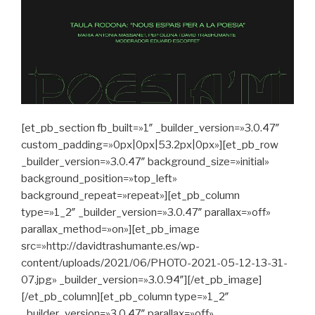
[et_pb_section fb_built=»1″ _builder_version=»3.0.47″
custom_padding=»0px|0px|53.2px|0px»][et_pb_row
_builder_version=»3.0.47″ background_size=»initial»
background_position=»top_left»
background_repeat=»repeat»][et_pb_column
type=»1_2″ _builder_version=»3.0.47″ parallax=»off»
parallax_method=»on»][et_pb_image
src=»http://davidtrashumante.es/wp-
content/uploads/2021/06/PHOTO-2021-05-12-13-31-
07.jpg» _builder_version=»3.0.94″][/et_pb_image]
[/et_pb_column][et_pb_column type=»1_2″
_builder_version=»3.0.47″ parallax=»off»