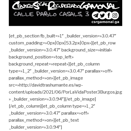
[et_pb_section fb_built=»1″ _builder_version=»3.0.47″
custom_padding=»0px|0px|53.2px|0px»][et_pb_row
_builder_version=»3.0.47″ background_size=»initial»
background_position=»top_left»
background_repeat=»repeat»][et_pb_column
type=»1_2″ _builder_version=»3.0.47″ parallax=»off»
parallax_method=»on»][et_pb_image
src=»http://davidtrashumante.es/wp-
content/uploads/2021/06/PorLaVidaPoster3Burgos.jpg
» _builder_version=»3.0.94″][/et_pb_image]
[/et_pb_column][et_pb_column type=»1_2″
_builder_version=»3.0.47″ parallax=»off»
parallax_method=»on»][et_pb_text
_builder_version=»3.0.94″]