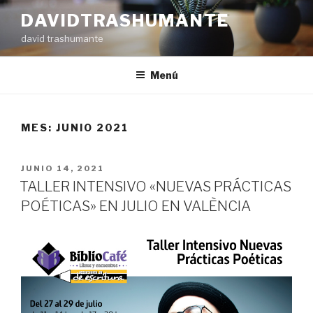
Ir
DAVIDTRASHUMANTE
al
david trashumante
contenido
Menú
MES: JUNIO 2021
PUBLICADO
JUNIO 14, 2021
EN
TALLER INTENSIVO «NUEVAS PRÁCTICAS
POÉTICAS» EN JULIO EN VALÈNCIA