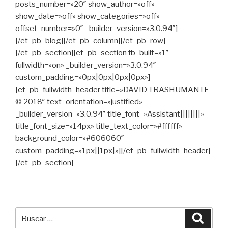
posts_number=»20″ show_author=»off»
show_date=»off» show_categories=»off»
offset_number=»0″ _builder_version=»3.0.94″]
[/et_pb_blog][/et_pb_column][/et_pb_row]
[/et_pb_section][et_pb_section fb_built=»1″
fullwidth=»on» _builder_version=»3.0.94″
custom_padding=»0px|0px|0px|0px»]
[et_pb_fullwidth_header title=»DAVID TRASHUMANTE
© 2018″ text_orientation=»justified»
_builder_version=»3.0.94″ title_font=»Assistant||||||||»
title_font_size=»14px» title_text_color=»#ffffff»
background_color=»#606060″
custom_padding=»1px||1px|»][/et_pb_fullwidth_header]
[/et_pb_section]
Buscar
Busca
por: