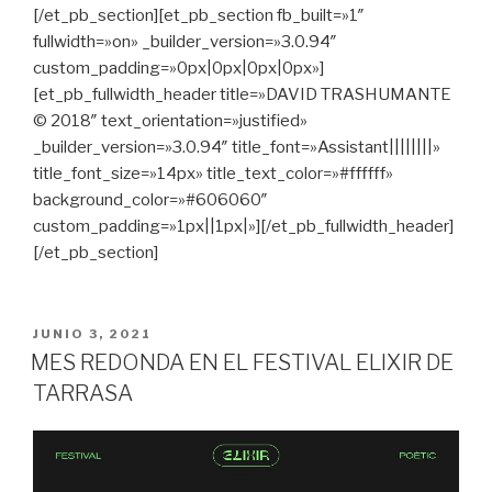
[/et_pb_section][et_pb_section fb_built=»1″
fullwidth=»on» _builder_version=»3.0.94″
custom_padding=»0px|0px|0px|0px»]
[et_pb_fullwidth_header title=»DAVID TRASHUMANTE
© 2018″ text_orientation=»justified»
_builder_version=»3.0.94″ title_font=»Assistant||||||||»
title_font_size=»14px» title_text_color=»#ffffff»
background_color=»#606060″
custom_padding=»1px||1px|»][/et_pb_fullwidth_header]
[/et_pb_section]
PUBLICADO
JUNIO 3, 2021
EN
MES REDONDA EN EL FESTIVAL ELIXIR DE
TARRASA