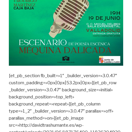
[et_pb_section fb_built=»1″ _builder_version=»3.0.47″
custom_padding=»0px|0px|53.2px|0px»][et_pb_row
_builder_version=»3.0.47″ background_size=»initial»
background_position=»top_left»
background_repeat=»repeat»][et_pb_column
type=»1_2″ _builder_version=»3.0.47″ parallax=»off»
parallax_method=»on»][et_pb_image
src=»http://davidtrashumante.es/wp-