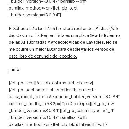
_builder_version=»3.0.47″ parallax=»off»
parallax_method=»on»][et_pb_text
_builder_version=»3.0.94″]
El Sábado 12 a las 17:15 h. estaré recitando «
Aisha
» (Ya lo
dijo Casimiro Parker) en
Esta es una plaza (Madrid) dentro
de las XIII Jornadas Agroecológicas de Lavapiés. No se
me ocurre un mejor lugar para desplegar los versos de
este libro de denuncia del ecocidio.
+ info
[/et_pb_text][/et_pb_column][/et_pb_row]
[/et_pb_section][et_pb_section fb_built=»1″
background_color=»#eaeaea» _builder_version=»3.0.94″
custom_padding=»53.2px|0px|0px|0px»][et_pb_row
_builder_version=»3.0.94″][et_pb_column type=»4_4″
_builder_version=»3.0.47″ parallax=»off»
parallax_method=»on»][et_pb_blog fullwidth=»off»