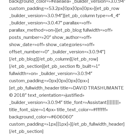
background_color=»#eaeaea» _builder_version=»3.0.94″
custom_padding=»53.2px|0px|0px|0px»][et_pb_row
_builder_version=»3.0.94″][et_pb_column type=»4_4″
_builder_version=»3.0.47″ parallax=»off»
parallax_method=»on»][et_pb_blog fullwidth=»off»
posts_number=»20″ show_author=»off»
show_date=»off» show_categories=»off»
offset_number=»0″ _builder_version=»3.0.94″]
[/et_pb_blog][/et_pb_column][/et_pb_row]
[/et_pb_section][et_pb_section fb_built=»1″
fullwidth=»on» _builder_version=»3.0.94″
custom_padding=»0px|0px|0px|0px»]
[et_pb_fullwidth_header title=»DAVID TRASHUMANTE
© 2018″ text_orientation=»justified»
_builder_version=»3.0.94″ title_font=»Assistant||||||||»
title_font_size=»14px» title_text_color=»#ffffff»
background_color=»#606060″
custom_padding=»1px||1px|»][/et_pb_fullwidth_header]
[/et_pb_section]