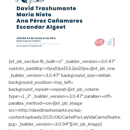
[et_pb_section fb_built=»1″ _builder_version=»3.0.47″
custom_padding=»0px|0px|53.2px|0px»][et_pb_row
_builder_version=»3.0.47″ background_size=»initial»
background_position=»top_left»
background_repeat=»repeat»][et_pb_column
type=»1_2″ _builder_version=»3.0.47″ parallax=»off»
parallax_method=»on»][et_pb_image
src=»http://davidtrashumante.es/wp-
content/uploads/2021/06/CartelPorLaVidaCarmeTeatre.
jpg» _builder_version=»3.0.94″][/et_pb_image]