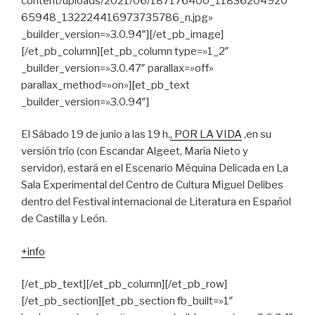
content/uploads/2021/06/187176400_11836204920
65948_132224416973735786_n.jpg»
_builder_version=»3.0.94″][/et_pb_image]
[/et_pb_column][et_pb_column type=»1_2″
_builder_version=»3.0.47″ parallax=»off»
parallax_method=»on»][et_pb_text
_builder_version=»3.0.94″]
El Sábado 19 de junio a las 19 h.
, POR LA VIDA
,en su
versión trío (con Escandar Algeet, María Nieto y
servidor), estará en el Escenario Méquina Delicada en La
Sala Experimental del Centro de Cultura Miguel Delibes
dentro del Festival internacional de Literatura en Español
de Castilla y León.
+info
[/et_pb_text][/et_pb_column][/et_pb_row]
[/et_pb_section][et_pb_section fb_built=»1″