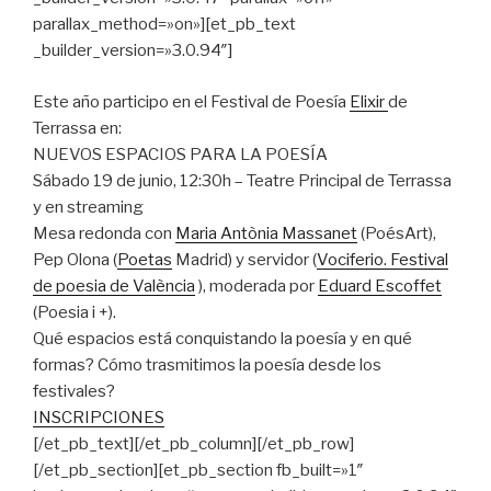
parallax_method=»on»][et_pb_text
_builder_version=»3.0.94″]
Este año participo en el Festival de Poesía
Elixir
de
Terrassa en:
NUEVOS ESPACIOS PARA LA POESÍA
Sábado 19 de junio, 12:30h – Teatre Principal de Terrassa
y en streaming
Mesa redonda con
Maria Antònia Massanet
(PoésArt),
Pep Olona (
Poetas
Madrid) y servidor (
Vociferio. Festival
de poesia de València
), moderada por
Eduard Escoffet
(Poesia i +).
Qué espacios está conquistando la poesía y en qué
formas? Cómo trasmitimos la poesía desde los
festivales?
INSCRIPCIONES
[/et_pb_text][/et_pb_column][/et_pb_row]
[/et_pb_section][et_pb_section fb_built=»1″