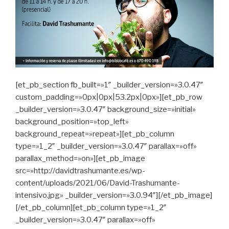
[et_pb_section fb_built=»1″ _builder_version=»3.0.47″
custom_padding=»0px|0px|53.2px|0px»][et_pb_row
_builder_version=»3.0.47″ background_size=»initial»
background_position=»top_left»
background_repeat=»repeat»][et_pb_column
type=»1_2″ _builder_version=»3.0.47″ parallax=»off»
parallax_method=»on»][et_pb_image
src=»http://davidtrashumante.es/wp-
content/uploads/2021/06/David-Trashumante-
intensivo.jpg» _builder_version=»3.0.94″][/et_pb_image]
[/et_pb_column][et_pb_column type=»1_2″
_builder_version=»3.0.47″ parallax=»off»