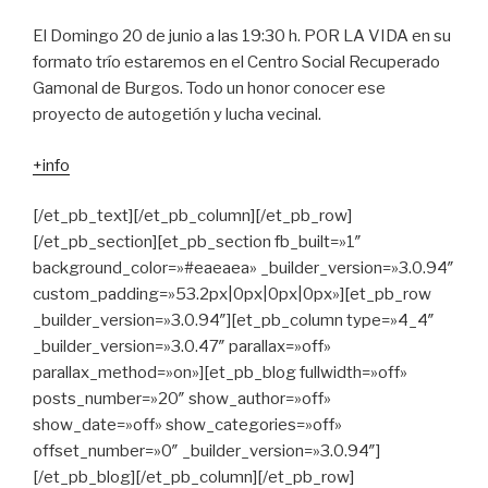
El Domingo 20 de junio a las 19:30 h. POR LA VIDA en su
formato trío estaremos en el Centro Social Recuperado
Gamonal de Burgos. Todo un honor conocer ese
proyecto de autogetión y lucha vecinal.
+info
[/et_pb_text][/et_pb_column][/et_pb_row]
[/et_pb_section][et_pb_section fb_built=»1″
background_color=»#eaeaea» _builder_version=»3.0.94″
custom_padding=»53.2px|0px|0px|0px»][et_pb_row
_builder_version=»3.0.94″][et_pb_column type=»4_4″
_builder_version=»3.0.47″ parallax=»off»
parallax_method=»on»][et_pb_blog fullwidth=»off»
posts_number=»20″ show_author=»off»
show_date=»off» show_categories=»off»
offset_number=»0″ _builder_version=»3.0.94″]
[/et_pb_blog][/et_pb_column][/et_pb_row]