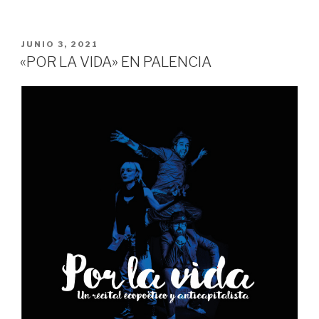
PUBLICADO
JUNIO 3, 2021
EN
«POR LA VIDA» EN PALENCIA