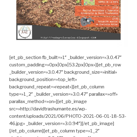
[et_pb_section fb_built=»1″ _builder_version=»3.0.47″
custom_padding=»0px|0px|53.2px|0px»][et_pb_row
_builder_version=»3.0.47″ background_size=»initial»
background_position=»top_left»
background_repeat=»repeat»][et_pb_column
type=»1_2″ _builder_version=»3.0.47″ parallax=»off»
parallax_method=»on»][et_pb_image
src=»http://davidtrashumante.es/wp-
content/uploads/2021/06/PHOTO-2021-06-01-18-53-
46.jpg» _builder_version=»3.0.94″][/et_pb_image]
[/et_pb_column][et_pb_column type=»1_2″