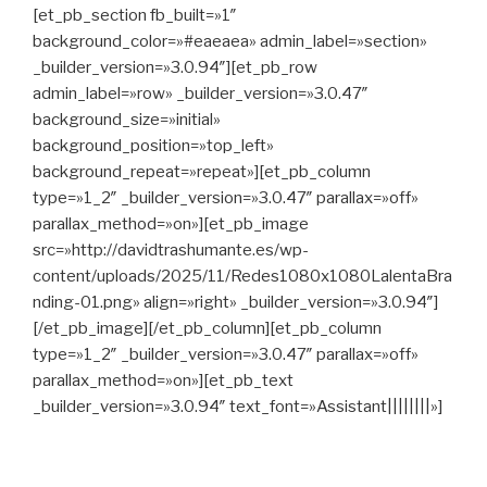
[et_pb_section fb_built=»1″
background_color=»#eaeaea» admin_label=»section»
_builder_version=»3.0.94″][et_pb_row
admin_label=»row» _builder_version=»3.0.47″
background_size=»initial»
background_position=»top_left»
background_repeat=»repeat»][et_pb_column
type=»1_2″ _builder_version=»3.0.47″ parallax=»off»
parallax_method=»on»][et_pb_image
src=»http://davidtrashumante.es/wp-
content/uploads/2025/11/Redes1080x1080LalentaBra
nding-01.png» align=»right» _builder_version=»3.0.94″]
[/et_pb_image][/et_pb_column][et_pb_column
type=»1_2″ _builder_version=»3.0.47″ parallax=»off»
parallax_method=»on»][et_pb_text
_builder_version=»3.0.94″ text_font=»Assistant||||||||»]