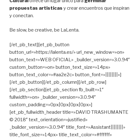
Cultural
ofrece un lugar único para
germinar
propuestas artísticas
y crear encuentros que inspiran
y conectan.
Be slow, be creative, be LaLenta.
[/et_pb_text][et_pb_button
button_url=»https://lalenta.es/» url_new_window=»on»
button_text=»WEB OFICIAL» _builder_version=»3.0.94″
custom_button=»on» button_text_size=»14px»
button_text_color=»#aa2e2c» button_font=»||||||||»]
[/et_pb_button][/et_pb_column][/et_pb_row]
[/et_pb_section][et_pb_section fb_built=»1″
fullwidth=»on» _builder_version=»3.0.94″
custom_padding=»0px|0px|0px|0px»]
[et_pb_fullwidth_header title=»DAVID TRASHUMANTE
© 2018″ text_orientation=»justified»
_builder_version=»3.0.94″ title_font=»Assistant||||||||»
title_font_size=»14px» title_text_color=»#ffffff»