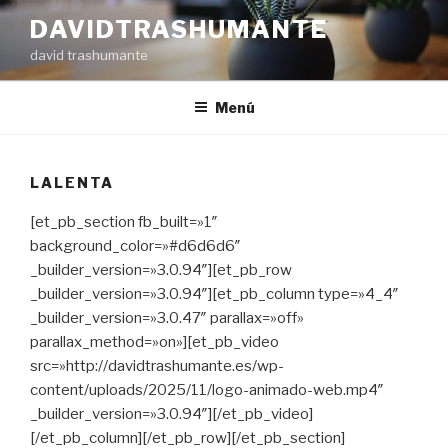
Ir
DAVIDTRASHUMANTE
al
david trashumante
contenido
Menú
LALENTA
[et_pb_section fb_built=»1″
background_color=»#d6d6d6″
_builder_version=»3.0.94″][et_pb_row
_builder_version=»3.0.94″][et_pb_column type=»4_4″
_builder_version=»3.0.47″ parallax=»off»
parallax_method=»on»][et_pb_video
src=»http://davidtrashumante.es/wp-
content/uploads/2025/11/logo-animado-web.mp4″
_builder_version=»3.0.94″][/et_pb_video]
[/et_pb_column][/et_pb_row][/et_pb_section]