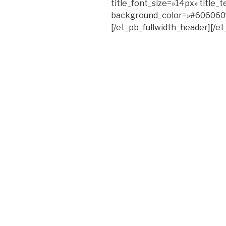
title_font_size=»14px» title_t
background_color=»#606060″
[/et_pb_fullwidth_header][/e