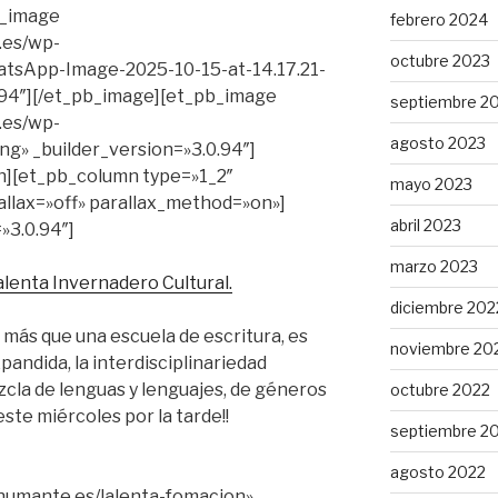
b_image
febrero 2024
.es/wp-
octubre 2023
tsApp-Image-2025-10-15-at-14.17.21-
0.94″][/et_pb_image][et_pb_image
septiembre 2
.es/wp-
agosto 2023
ng» _builder_version=»3.0.94″]
n][et_pb_column type=»1_2″
mayo 2023
allax=»off» parallax_method=»on»]
abril 2023
»3.0.94″]
marzo 2023
alenta Invernadero Cultural.
diciembre 202
más que una escuela de escritura, es
noviembre 20
pandida, la interdisciplinariedad
mezcla de lenguas y lenguajes, de géneros
octubre 2022
ste miércoles por la tarde!!
septiembre 2
agosto 2022
shumante.es/lalenta-fomacion»