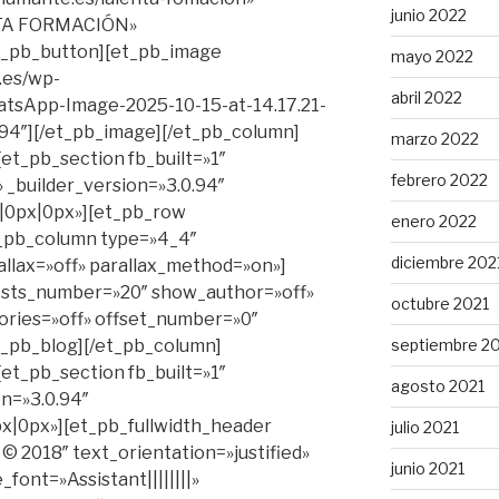
junio 2022
NTA FORMACIÓN»
et_pb_button][et_pb_image
mayo 2022
.es/wp-
abril 2022
tsApp-Image-2025-10-15-at-14.17.21-
0.94″][/et_pb_image][/et_pb_column]
marzo 2022
et_pb_section fb_built=»1″
febrero 2022
_builder_version=»3.0.94″
|0px|0px»][et_pb_row
enero 2022
t_pb_column type=»4_4″
diciembre 202
allax=»off» parallax_method=»on»]
posts_number=»20″ show_author=»off»
octubre 2021
ries=»off» offset_number=»0″
septiembre 2
et_pb_blog][/et_pb_column]
et_pb_section fb_built=»1″
agosto 2021
on=»3.0.94″
|0px»][et_pb_fullwidth_header
julio 2021
2018″ text_orientation=»justified»
junio 2021
_font=»Assistant||||||||»