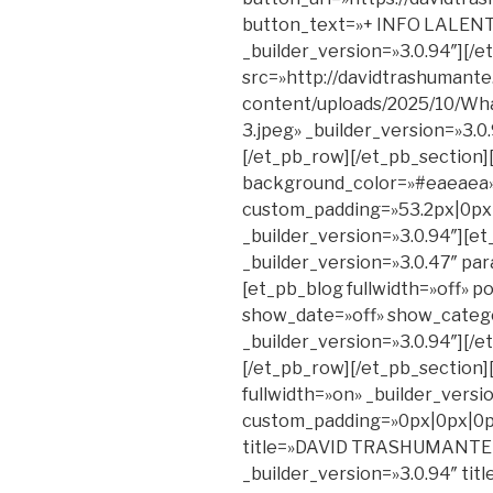
button_text=»+ INFO LALE
_builder_version=»3.0.94″][/
src=»http://davidtrashumante
content/uploads/2025/10/Wha
3.jpeg» _builder_version=»3.
[/et_pb_row][/et_pb_section][
background_color=»#eaeaea» 
custom_padding=»53.2px|0px
_builder_version=»3.0.94″][e
_builder_version=»3.0.47″ par
[et_pb_blog fullwidth=»off» 
show_date=»off» show_catego
_builder_version=»3.0.94″][/
[/et_pb_row][/et_pb_section][
fullwidth=»on» _builder_versi
custom_padding=»0px|0px|0px
title=»DAVID TRASHUMANTE © 
_builder_version=»3.0.94″ title