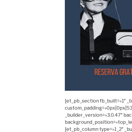
[et_pb_section fb_built=»1″ _
custom_padding=»0px|0px|53
_builder_version=»3.0.47″ bac
background_position=»top_le
[et_pb_column type=»1_2″ _bui