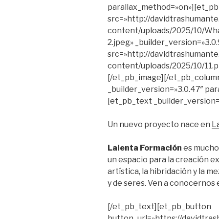
parallax_method=»on»][et_p
src=»http://davidtrashumante
content/uploads/2025/10/Wha
2.jpeg» _builder_version=»3.
src=»http://davidtrashumante
content/uploads/2025/10/11.p
[/et_pb_image][/et_pb_colum
_builder_version=»3.0.47″ par
[et_pb_text _builder_version=
Un nuevo proyecto nace en
L
Lalenta Formación
es mucho 
un espacio para la creación ex
artística, la hibridación y la 
y de seres. Ven a conocernos e
[/et_pb_text][et_pb_button
button_url=»https://davidtra