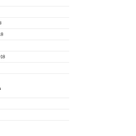
8
18
018
S
d