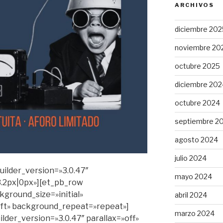
ARCHIVOS
diciembre 202
noviembre 20
octubre 2025
diciembre 202
octubre 2024
septiembre 2
agosto 2024
julio 2024
builder_version=»3.0.47″
mayo 2024
.2px|0px»][et_pb_row
kground_size=»initial»
abril 2024
ft» background_repeat=»repeat»]
marzo 2024
lder_version=»3.0.47″ parallax=»off»