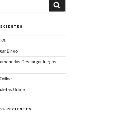
Buscar
RECIENTES
025
gar Bingo
gamonedas Descargar Juegos
Online
uletas Online
OS RECIENTES