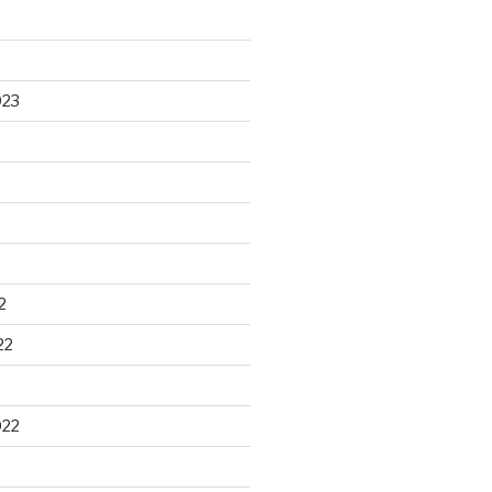
023
2
22
022