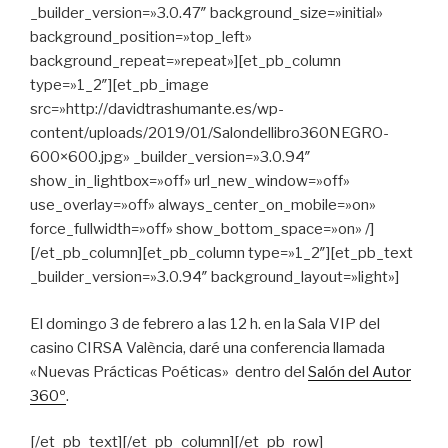
_builder_version=»3.0.47″ background_size=»initial»
background_position=»top_left»
background_repeat=»repeat»][et_pb_column
type=»1_2″][et_pb_image
src=»http://davidtrashumante.es/wp-
content/uploads/2019/01/Salondellibro360NEGRO-
600×600.jpg» _builder_version=»3.0.94″
show_in_lightbox=»off» url_new_window=»off»
use_overlay=»off» always_center_on_mobile=»on»
force_fullwidth=»off» show_bottom_space=»on» /]
[/et_pb_column][et_pb_column type=»1_2″][et_pb_text
_builder_version=»3.0.94″ background_layout=»light»]
El domingo 3 de febrero a las 12 h. en la Sala VIP del
casino CIRSA València, daré una conferencia llamada
«Nuevas Prácticas Poéticas» dentro del
Salón del Autor
360º
.
[/et_pb_text][/et_pb_column][/et_pb_row]