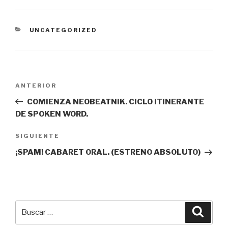
CATEGORÍAS
UNCATEGORIZED
Navegación
ANTERIOR
Entrada
de
anterior:
COMIENZA NEOBEATNIK. CICLO ITINERANTE
entradas
DE SPOKEN WORD.
SIGUIENTE
Siguiente
entrada
¡SPAM! CABARET ORAL. (ESTRENO ABSOLUTO)
Buscar
Busca
por: