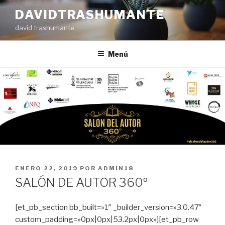
Ir
DAVIDTRASHUMANTE
al
david trashumante
contenido
Menú
PUBLICADO
ENERO 22, 2019
POR
ADMIN18
EN
SALÓN DE AUTOR 360º
[et_pb_section bb_built=»1″ _builder_version=»3.0.47″
custom_padding=»0px|0px|53.2px|0px»][et_pb_row