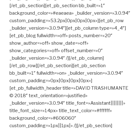
[/et_pb_section][et_pb_section bb_built=»1″
background_color=»#eaeaea» _builder_version=»3.0.94″
custom_padding=»53.2px|0px|0px|0px»][et_pb_row
_builder_version=»3.0.94″][et_pb_column type=»4_4″]
[et_pb_blog fullwidth=»off» posts_number=»20″
show_author=»off» show_date=»off»
show_categories=»off» offset_number=»0″
_builder_version=»3.0.94″ /][/et_pb_column]
[/et_pb_row][/et_pb_section][et_pb_section
bb_built=»1″ fullwidth=»on» _builder_version=»3.0.94″
custom_padding=»0px|0px|0px|0px»]
[et_pb_fullwidth_header title=»DAVID TRASHUMANTE
© 2018″ text_orientation=»justified»
_builder_version=»3.0.94″ title_font=»Assistant||||||||»
title_font_size=»14px» title_text_color=»#ffffff»
background_color=»#606060″
custom_padding=»1px||1px|» /][/et_pb_section]