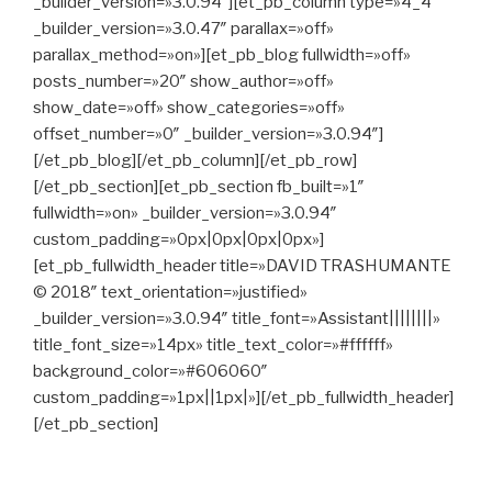
_builder_version=»3.0.94″][et_pb_column type=»4_4″
_builder_version=»3.0.47″ parallax=»off»
parallax_method=»on»][et_pb_blog fullwidth=»off»
posts_number=»20″ show_author=»off»
show_date=»off» show_categories=»off»
offset_number=»0″ _builder_version=»3.0.94″]
[/et_pb_blog][/et_pb_column][/et_pb_row]
[/et_pb_section][et_pb_section fb_built=»1″
fullwidth=»on» _builder_version=»3.0.94″
custom_padding=»0px|0px|0px|0px»]
[et_pb_fullwidth_header title=»DAVID TRASHUMANTE
© 2018″ text_orientation=»justified»
_builder_version=»3.0.94″ title_font=»Assistant||||||||»
title_font_size=»14px» title_text_color=»#ffffff»
background_color=»#606060″
custom_padding=»1px||1px|»][/et_pb_fullwidth_header]
[/et_pb_section]