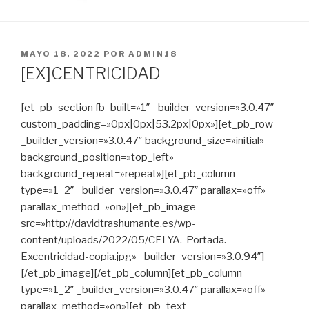
PUBLICADO
MAYO 18, 2022
POR
ADMIN18
EN
[EX]CENTRICIDAD
[et_pb_section fb_built=»1″ _builder_version=»3.0.47″
custom_padding=»0px|0px|53.2px|0px»][et_pb_row
_builder_version=»3.0.47″ background_size=»initial»
background_position=»top_left»
background_repeat=»repeat»][et_pb_column
type=»1_2″ _builder_version=»3.0.47″ parallax=»off»
parallax_method=»on»][et_pb_image
src=»http://davidtrashumante.es/wp-
content/uploads/2022/05/CELYA.-Portada.-
Excentricidad-copia.jpg» _builder_version=»3.0.94″]
[/et_pb_image][/et_pb_column][et_pb_column
type=»1_2″ _builder_version=»3.0.47″ parallax=»off»
parallax_method=»on»][et_pb_text