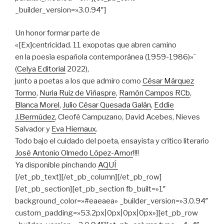
_builder_version=»3.0.94″]
Un honor formar parte de
«[Ex]centricidad. 11 exopotas que abren camino
en la poesía española contemporánea (1959-1986)»´
(
Celya Editorial
2022),
junto a poetas a los que admiro como
César Márquez
Tormo
,
Nuria Ruiz de Viñaspre
,
Ramón Campos RCb
,
Blanca Morel
,
Julio César Quesada Galán
,
Eddie
J.Bermúdez
, Cleofé Campuzano, David Acebes, Nieves
Salvador y
Eva Hiernaux
.
Todo bajo el cuidado del poeta, ensayista y crítico literario
José Antonio Olmedo López-Amor
!!!!
Ya disponible pinchando
AQUÍ
[/et_pb_text][/et_pb_column][/et_pb_row]
[/et_pb_section][et_pb_section fb_built=»1″
background_color=»#eaeaea» _builder_version=»3.0.94″
custom_padding=»53.2px|0px|0px|0px»][et_pb_row