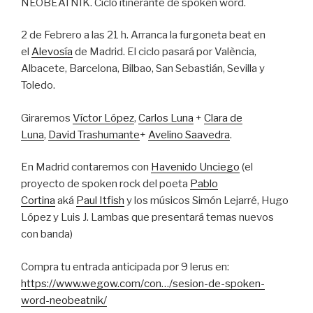
NEOBEATNIK. Ciclo itinerante de spoken word.
2 de Febrero a las 21 h. Arranca la furgoneta beat en
el
Alevosía
de Madrid. El ciclo pasará por València,
Albacete, Barcelona, Bilbao, San Sebastián, Sevilla y
Toledo.
Giraremos
Víctor López
,
Carlos Luna
+
Clara de
Luna
,
David Trashumante
+
Avelino Saavedra
.
En Madrid contaremos con
Havenido Unciego
(el
proyecto de spoken rock del poeta
Pablo
Cortina
aká
Paul Itfish
y los músicos Simón Lejarré, Hugo
López y Luis J. Lambas que presentará temas nuevos
con banda)
Compra tu entrada anticipada por 9 lerus en:
https://www.wegow.com/con…/sesion-de-spoken-
word-neobeatnik/