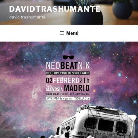
Ir
DAVIDTRASHUMANTE
al
david trashumante
contenido
Menú