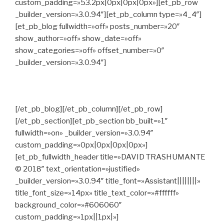
custom_padding=»53.2px|0px|0px|0px»][et_pb_row
_builder_version=»3.0.94″][et_pb_column type=»4_4″]
[et_pb_blog fullwidth=»off» posts_number=»20″
show_author=»off» show_date=»off»
show_categories=»off» offset_number=»0″
_builder_version=»3.0.94″]
[/et_pb_blog][/et_pb_column][/et_pb_row]
[/et_pb_section][et_pb_section bb_built=»1″
fullwidth=»on» _builder_version=»3.0.94″
custom_padding=»0px|0px|0px|0px»]
[et_pb_fullwidth_header title=»DAVID TRASHUMANTE
© 2018″ text_orientation=»justified»
_builder_version=»3.0.94″ title_font=»Assistant||||||||»
title_font_size=»14px» title_text_color=»#ffffff»
background_color=»#606060″
custom_padding=»1px||1px|»]