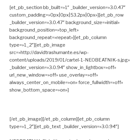
[et_pb_section bb_built=»1″ _builder_version=»3.0.47″
custom_padding=»0px|0px|53.2px|0px»][et_pb_row
_builder_version=»3.0.47″ background_size=»initial»
background_position=»top_left»
background_repeat=»repeat»][et_pb_column
type=»1_2″][et_pb_image
src=»http://davidtrashumante.es/wp-
content/uploads/2019/01/cartel-1-NEOBEATNIK-s.jpg»
_builder_version=»3.0.94″ show_in_lightbox=»off»
url_new_window=»off» use_overlay=»off»
always_center_on_mobile=»on» force_fullwidth=»off»
show_bottom_space=»on»]
[/et_pb_image][/et_pb_column][et_pb_column
type=»1_2″][et_pb_text _builder_version=»3.0.94″]