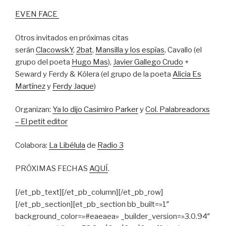
EVEN FACE
Otros invitados en próximas citas
serán
ClacowskY
,
2bat
,
Mansilla y los espías
, Cavallo (el
grupo del poeta
Hugo Mas
),
Javier Gallego Crudo
+
Seward y Ferdy & Kólera (el grupo de la poeta
Alicia Es
Martínez
y
Ferdy Jaque
)
Organizan:
Ya lo dijo Casimiro Parker
y
Col. Palabreadorxs
– El petit editor
Colabora:
La Libélula
de
Radio 3
PRÓXIMAS FECHAS
AQUÍ
.
[/et_pb_text][/et_pb_column][/et_pb_row]
[/et_pb_section][et_pb_section bb_built=»1″
background_color=»#eaeaea» _builder_version=»3.0.94″