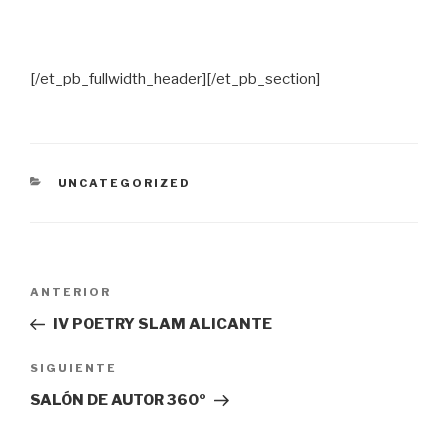
[/et_pb_fullwidth_header][/et_pb_section]
CATEGORÍAS
UNCATEGORIZED
Navegación
ANTERIOR
Entrada
de
anterior:
IV POETRY SLAM ALICANTE
entradas
SIGUIENTE
Siguiente
entrada
SALÓN DE AUTOR 360º