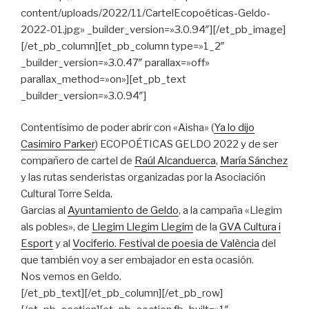
content/uploads/2022/11/CartelEcopoéticas-Geldo-
2022-01.jpg» _builder_version=»3.0.94″][/et_pb_image]
[/et_pb_column][et_pb_column type=»1_2″
_builder_version=»3.0.47″ parallax=»off»
parallax_method=»on»][et_pb_text
_builder_version=»3.0.94″]
Contentísimo de poder abrir con «Aisha» (
Ya lo dijo
Casimiro Parker
) ECOPOÉTICAS GELDO 2022 y de ser
compañero de cartel de
Raúl Alcanduerca
,
María Sánchez
y las rutas senderistas organizadas por la Asociación
Cultural Torre Selda.
Garcias al
Ayuntamiento de Geldo
, a la campaña «Llegim
als pobles», de
Llegim Llegim Llegim
de la
GVA Cultura i
Esport
y al
Vociferio. Festival de poesia de València
del
que también voy a ser embajador en esta ocasión.
Nos vemos en Geldo.
[/et_pb_text][/et_pb_column][/et_pb_row]