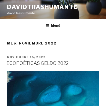
Ir
DAVIDTRASHUMANTE
al
david trashumante
contenido
Menú
MES: NOVIEMBRE 2022
PUBLICADO
NOVIEMBRE 15, 2022
EN
ECOPOÉTICAS GELDO 2022