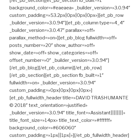
[/et_pb_section][et_pb_section fb_built=»1″
background_color=»#eaeaea» _builder_version=»3.0.94″
custom_padding=»53.2px|0px|0px|0px»][et_pb_row
_builder_version=»3.0.94″][et_pb_column type=»4_4″
_builder_version=»3.0.47″ parallax=»off»
parallax_method=»on»][et_pb_blog fullwidth=»off»
posts_number=»20″ show_author=»off»
show_date=»off» show_categories=»off»
offset_number=»0″ _builder_version=»3.0.94″]
[/et_pb_blog][/et_pb_column][/et_pb_row]
[/et_pb_section][et_pb_section fb_built=»1″
fullwidth=»on» _builder_version=»3.0.94″
custom_padding=»0px|0px|0px|0px»]
[et_pb_fullwidth_header title=»DAVID TRASHUMANTE
© 2018″ text_orientation=»justified»
_builder_version=»3.0.94″ title_font=»Assistant||||||||»
title_font_size=»14px» title_text_color=»#ffffff»
background_color=»#606060″
custom_padding=»1px||1px|»][/et_pb_fullwidth_header]