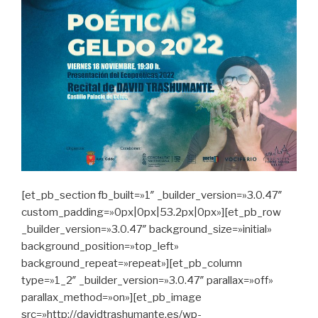
[et_pb_section fb_built=»1″ _builder_version=»3.0.47″
custom_padding=»0px|0px|53.2px|0px»][et_pb_row
_builder_version=»3.0.47″ background_size=»initial»
background_position=»top_left»
background_repeat=»repeat»][et_pb_column
type=»1_2″ _builder_version=»3.0.47″ parallax=»off»
parallax_method=»on»][et_pb_image
src=»http://davidtrashumante.es/wp-