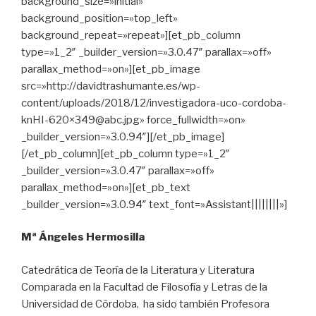
background_size=»initial»
background_position=»top_left»
background_repeat=»repeat»][et_pb_column
type=»1_2″ _builder_version=»3.0.47″ parallax=»off»
parallax_method=»on»][et_pb_image
src=»http://davidtrashumante.es/wp-
content/uploads/2018/12/investigadora-uco-cordoba-
knHI-620×349@abc.jpg» force_fullwidth=»on»
_builder_version=»3.0.94″][/et_pb_image]
[/et_pb_column][et_pb_column type=»1_2″
_builder_version=»3.0.47″ parallax=»off»
parallax_method=»on»][et_pb_text
_builder_version=»3.0.94″ text_font=»Assistant||||||||»]
Mª Ángeles Hermosilla
Catedrática de Teoría de la Literatura y Literatura
Comparada en la Facultad de Filosofía y Letras de la
Universidad de Córdoba, ha sido también Profesora