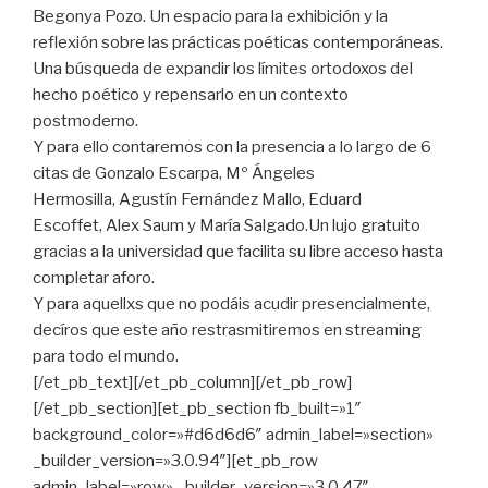
Begonya Pozo. Un espacio para la exhibición y la
reflexión sobre las prácticas poéticas contemporáneas.
Una búsqueda de expandir los límites ortodoxos del
hecho poético y repensarlo en un contexto
postmoderno.
Y para ello contaremos con la presencia a lo largo de 6
citas de Gonzalo Escarpa, Mº Ángeles
Hermosilla, Agustín Fernández Mallo, Eduard
Escoffet, Alex Saum y María Salgado.Un lujo gratuito
gracias a la universidad que facilita su libre acceso hasta
completar aforo.
Y para aquellxs que no podáis acudir presencialmente,
decíros que este año restrasmitiremos en streaming
para todo el mundo.
[/et_pb_text][/et_pb_column][/et_pb_row]
[/et_pb_section][et_pb_section fb_built=»1″
background_color=»#d6d6d6″ admin_label=»section»
_builder_version=»3.0.94″][et_pb_row
admin_label=»row» _builder_version=»3.0.47″