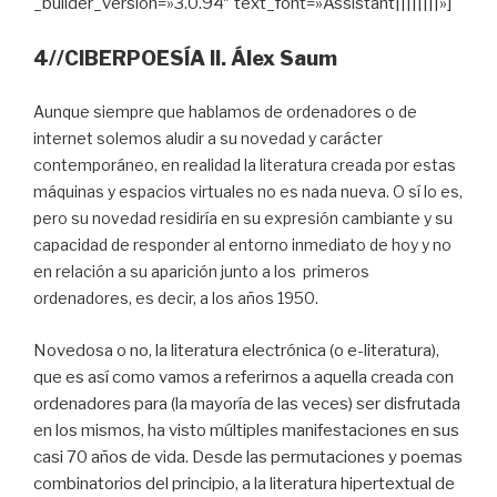
_builder_version=»3.0.94″ text_font=»Assistant||||||||»]
4//CIBERPOESÍA II. Álex Saum
Aunque siempre que hablamos de ordenadores o de
internet solemos aludir a su novedad y carácter
contemporáneo, en realidad la literatura creada por estas
máquinas y espacios virtuales no es nada nueva. O sí lo es,
pero su novedad residiría en su expresión cambiante y su
capacidad de responder al entorno inmediato de hoy y no
en relación a su aparición junto a los primeros
ordenadores, es decir, a los años 1950.
Novedosa o no, la literatura electrónica (o e-literatura),
que es así como vamos a referirnos a aquella creada con
ordenadores para (la mayoría de las veces) ser disfrutada
en los mismos, ha visto múltiples manifestaciones en sus
casi 70 años de vida. Desde las permutaciones y poemas
combinatorios del principio, a la literatura hipertextual de