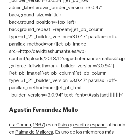
_builder_version=»3.0.94″][et_pb_row
admin_label=»row» _builder_version=»3.0.47″
background_size=»initial»
background_position=»top_left»
background_repeat=»repeat»][et_pb_column
type=»1_2″ _builder_version=»3.0.47″ parallax=»off»
parallax_method=»on»][et_pb_image
src=»http://davidtrashumante.es/wp-
content/uploads/2018/12/agustinfernandezmallosibb.jp
g» force_fullwidth=»on» _builder_version=»3.0.94″]
[/et_pb_image][/et_pb_column][et_pb_column
type=»1_2″ _builder_version=»3.0.47″ parallax=»off»
parallax_method=»on»][et_pb_text
_builder_version=»3.0.94″ text_font=»Assistant||||||||»]
Agustín Fernández Mallo
(
La Coruña
,
1967
) es un
físico
y
escritor
español
afincado
en
Palma de Mallorca
. Es uno de los miembros más