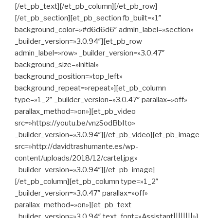
[/et_pb_text][/et_pb_column][/et_pb_row]
[/et_pb_section][et_pb_section fb_built=»1″
background_color=»#d6d6d6″ admin_label=»section»
_builder_version=»3.0.94″][et_pb_row
admin_label=»row» _builder_version=»3.0.47″
background_size=»initial»
background_position=»top_left»
background_repeat=»repeat»][et_pb_column
type=»1_2″ _builder_version=»3.0.47″ parallax=»off»
parallax_method=»on»][et_pb_video
src=»https://youtu.be/vnzSodBbIto»
_builder_version=»3.0.94″][/et_pb_video][et_pb_image
src=»http://davidtrashumante.es/wp-
content/uploads/2018/12/cartel.jpg»
_builder_version=»3.0.94″][/et_pb_image]
[/et_pb_column][et_pb_column type=»1_2″
_builder_version=»3.0.47″ parallax=»off»
parallax_method=»on»][et_pb_text
_builder_version=»3.0.94″ text_font=»Assistant||||||||»]