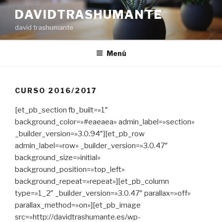
Ir
DAVIDTRASHUMANTE
al
david trashumante
contenido
Menú
CURSO 2016/2017
[et_pb_section fb_built=»1″
background_color=»#eaeaea» admin_label=»section»
_builder_version=»3.0.94″][et_pb_row
admin_label=»row» _builder_version=»3.0.47″
background_size=»initial»
background_position=»top_left»
background_repeat=»repeat»][et_pb_column
type=»1_2″ _builder_version=»3.0.47″ parallax=»off»
parallax_method=»on»][et_pb_image
src=»http://davidtrashumante.es/wp-