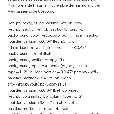
“Fiambrera de Plata” en noviembre del mismo año y el
Ayuntamiento de Córdoba.
[/et_pb_text][/et_pb_column][/et_pb_row]
[/et_pb_section][et_pb_section fb_built=»1″
background_color=»#d6d6d6″ admin_label=»section»
_builder_version=»3.0.94″][et_pb_row
admin_label=»row» _builder_version=»3.0.47″
background_size=»initial»
background_position=»top_left»
background_repeat=»repeat»][et_pb_column
type=»1_2″ _builder_version=»3.0.47″ parallax=»off»
parallax_method=»on»][et_pb_video
src=»https://youtu.be/VkeayT1i1sI»
_builder_version=»3.0.94″][/et_pb_video]
[/et_pb_column][et_pb_column type=»1_2″
_builder_version=»3.0.47″ parallax=»off»
parallax_method=»on»][et_pb_text