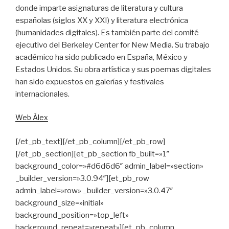
donde imparte asignaturas de literatura y cultura
españolas (siglos XX y XXI) y literatura electrónica
(humanidades digitales). Es también parte del comité
ejecutivo del Berkeley Center for New Media. Su trabajo
académico ha sido publicado en España, México y
Estados Unidos. Su obra artística y sus poemas digitales
han sido expuestos en galerías y festivales
internacionales.
Web Álex
[/et_pb_text][/et_pb_column][/et_pb_row]
[/et_pb_section][et_pb_section fb_built=»1″
background_color=»#d6d6d6″ admin_label=»section»
_builder_version=»3.0.94″][et_pb_row
admin_label=»row» _builder_version=»3.0.47″
background_size=»initial»
background_position=»top_left»
background_repeat=»repeat»][et_pb_column