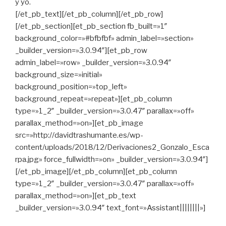
y yo.
[/et_pb_text][/et_pb_column][/et_pb_row]
[/et_pb_section][et_pb_section fb_built=»1″
background_color=»#bfbfbf» admin_label=»section»
_builder_version=»3.0.94″][et_pb_row
admin_label=»row» _builder_version=»3.0.94″
background_size=»initial»
background_position=»top_left»
background_repeat=»repeat»][et_pb_column
type=»1_2″ _builder_version=»3.0.47″ parallax=»off»
parallax_method=»on»][et_pb_image
src=»http://davidtrashumante.es/wp-
content/uploads/2018/12/Derivaciones2_Gonzalo_Esca
rpa.jpg» force_fullwidth=»on» _builder_version=»3.0.94″]
[/et_pb_image][/et_pb_column][et_pb_column
type=»1_2″ _builder_version=»3.0.47″ parallax=»off»
parallax_method=»on»][et_pb_text
_builder_version=»3.0.94″ text_font=»Assistant||||||||»]