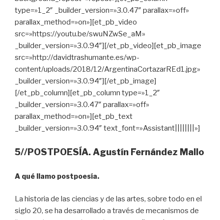
type=»1_2″ _builder_version=»3.0.47″ parallax=»off»
parallax_method=»on»][et_pb_video
src=»https://youtu.be/swuNZwSe_aM»
_builder_version=»3.0.94″][/et_pb_video][et_pb_image
src=»http://davidtrashumante.es/wp-
content/uploads/2018/12/ArgentinaCortazarREd1.jpg»
_builder_version=»3.0.94″][/et_pb_image]
[/et_pb_column][et_pb_column type=»1_2″
_builder_version=»3.0.47″ parallax=»off»
parallax_method=»on»][et_pb_text
_builder_version=»3.0.94″ text_font=»Assistant||||||||»]
5//POSTPOESÍA. Agustín Fernández Mallo
A qué llamo postpoesía.
La historia de las ciencias y de las artes, sobre todo en el
siglo 20, se ha desarrollado a través de mecanismos de