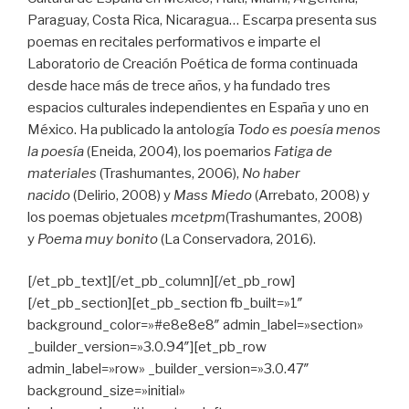
Paraguay, Costa Rica, Nicaragua… Escarpa presenta sus
poemas en recitales performativos e imparte el
Laboratorio de Creación Poética de forma continuada
desde hace más de trece años, y ha fundado tres
espacios culturales independientes en España y uno en
México. Ha publicado la antología
Todo es poesía menos
la poesía
(Eneida, 2004), los poemarios
Fatiga de
materiales
(Trashumantes, 2006),
No haber
nacido
(Delirio, 2008) y
Mass Miedo
(Arrebato, 2008) y
los poemas objetuales
mcetpm
(Trashumantes, 2008)
y
Poema muy bonito
(La Conservadora, 2016).
[/et_pb_text][/et_pb_column][/et_pb_row]
[/et_pb_section][et_pb_section fb_built=»1″
background_color=»#e8e8e8″ admin_label=»section»
_builder_version=»3.0.94″][et_pb_row
admin_label=»row» _builder_version=»3.0.47″
background_size=»initial»