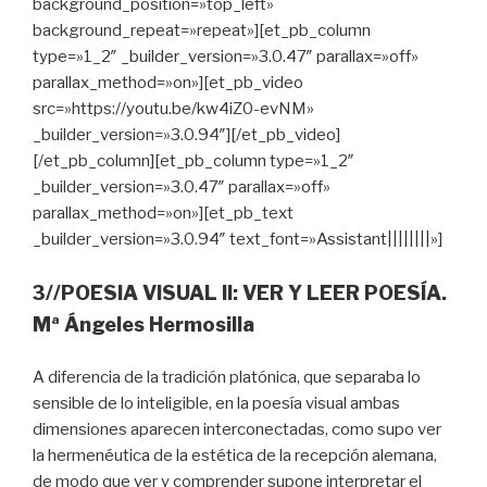
background_position=»top_left»
background_repeat=»repeat»][et_pb_column
type=»1_2″ _builder_version=»3.0.47″ parallax=»off»
parallax_method=»on»][et_pb_video
src=»https://youtu.be/kw4iZ0-evNM»
_builder_version=»3.0.94″][/et_pb_video]
[/et_pb_column][et_pb_column type=»1_2″
_builder_version=»3.0.47″ parallax=»off»
parallax_method=»on»][et_pb_text
_builder_version=»3.0.94″ text_font=»Assistant||||||||»]
3//POESIA VISUAL II: VER Y LEER POESÍA.
Mª Ángeles Hermosilla
A diferencia de la tradición platónica, que separaba lo
sensible de lo inteligible, en la poesía visual ambas
dimensiones aparecen interconectadas, como supo ver
la hermenéutica de la estética de la recepción alemana,
de modo que ver y comprender supone interpretar el