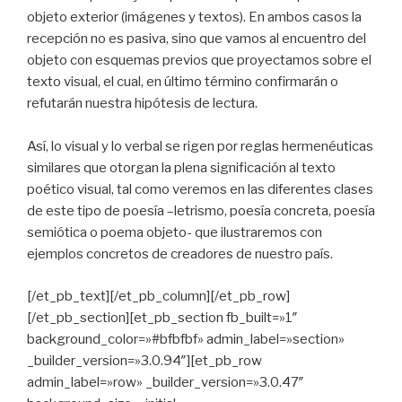
objeto exterior (imágenes y textos). En ambos casos la
recepción no es pasiva, sino que vamos al encuentro del
objeto con esquemas previos que proyectamos sobre el
texto visual, el cual, en último término confirmarán o
refutarán nuestra hipótesis de lectura.
Así, lo visual y lo verbal se rigen por reglas hermenéuticas
similares que otorgan la plena significación al texto
poético visual, tal como veremos en las diferentes clases
de este tipo de poesía –letrismo, poesía concreta, poesía
semiótica o poema objeto- que ilustraremos con
ejemplos concretos de creadores de nuestro país.
[/et_pb_text][/et_pb_column][/et_pb_row]
[/et_pb_section][et_pb_section fb_built=»1″
background_color=»#bfbfbf» admin_label=»section»
_builder_version=»3.0.94″][et_pb_row
admin_label=»row» _builder_version=»3.0.47″