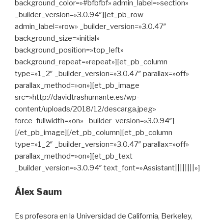
background_color=»#bfbfbf» admin_label=»section»
_builder_version=»3.0.94″][et_pb_row
admin_label=»row» _builder_version=»3.0.47″
background_size=»initial»
background_position=»top_left»
background_repeat=»repeat»][et_pb_column
type=»1_2″ _builder_version=»3.0.47″ parallax=»off»
parallax_method=»on»][et_pb_image
src=»http://davidtrashumante.es/wp-
content/uploads/2018/12/descarga.jpeg»
force_fullwidth=»on» _builder_version=»3.0.94″]
[/et_pb_image][/et_pb_column][et_pb_column
type=»1_2″ _builder_version=»3.0.47″ parallax=»off»
parallax_method=»on»][et_pb_text
_builder_version=»3.0.94″ text_font=»Assistant||||||||»]
Álex Saum
Es profesora en la Universidad de California, Berkeley,