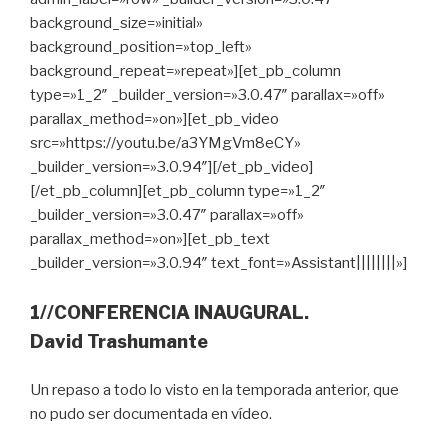
background_size=»initial»
background_position=»top_left»
background_repeat=»repeat»][et_pb_column
type=»1_2″ _builder_version=»3.0.47″ parallax=»off»
parallax_method=»on»][et_pb_video
src=»https://youtu.be/a3YMgVm8eCY»
_builder_version=»3.0.94″][/et_pb_video]
[/et_pb_column][et_pb_column type=»1_2″
_builder_version=»3.0.47″ parallax=»off»
parallax_method=»on»][et_pb_text
_builder_version=»3.0.94″ text_font=»Assistant||||||||»]
1//CONFERENCIA INAUGURAL.
David Trashumante
Un repaso a todo lo visto en la temporada anterior, que
no pudo ser documentada en vídeo.