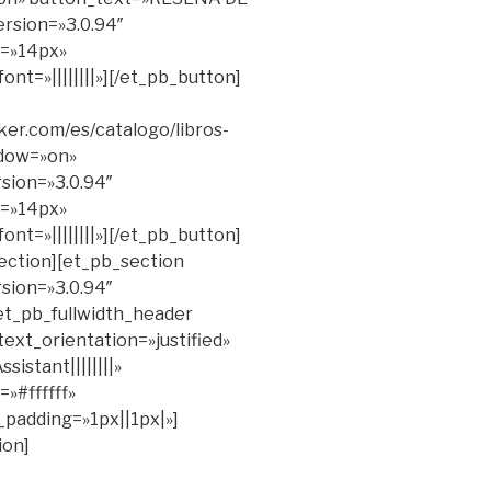
rsion=»3.0.94″
e=»14px»
nt=»||||||||»][/et_pb_button]
ker.com/es/catalogo/libros-
dow=»on»
sion=»3.0.94″
e=»14px»
nt=»||||||||»][/et_pb_button]
ection][et_pb_section
rsion=»3.0.94″
t_pb_fullwidth_header
xt_orientation=»justified»
sistant||||||||»
=»#ffffff»
padding=»1px||1px|»]
ion]