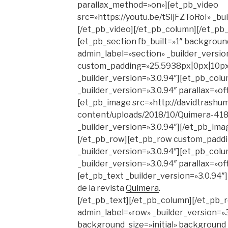
parallax_method=»on»][et_pb_video
src=»https://youtu.be/tSijFZToRoI» _bu
[/et_pb_video][/et_pb_column][/et_pb
[et_pb_section fb_built=»1″ backgrou
admin_label=»section» _builder_versio
custom_padding=»25.5938px|0px|10p
_builder_version=»3.0.94″][et_pb_col
_builder_version=»3.0.94″ parallax=»o
[et_pb_image src=»http://davidtrashu
content/uploads/2018/10/Quimera-418
_builder_version=»3.0.94″][/et_pb_ima
[/et_pb_row][et_pb_row custom_padd
_builder_version=»3.0.94″][et_pb_col
_builder_version=»3.0.94″ parallax=»o
[et_pb_text _builder_version=»3.0.94″
de la revista
Quimera
.
[/et_pb_text][/et_pb_column][/et_pb_
admin_label=»row» _builder_version=»3
background_size=»initial» background_