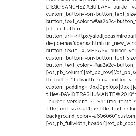
DIEGO SÁNCHEZ AGUILAR» _builder_ve
custom_button=»on» button_text_siz
button_text_color=»#aa2e2c» button_fo
[et_pb_button
button_url=»http://yalodijocasimiropar
de-poemas/apenas.html» url_new_win
button_text=»COMPRAR» _builder_ver
custom_button=»on» button_text_siz
button_text_color=»#aa2e2c» button_fo
[/et_pb_column][/et_pb_row][/et_pb_s
fb_built=»1″ fullwidth=»on» _builder_ve
custom_padding=»0px|0px|0px|0px»][e
title=»DAVID TRASHUMANTE © 2018″ te
_builder_version=»3.0.94″ title_font=»As
title_font_size=»14px» title_text_color
background_color=»#606060″ custom_
[/et_pb_fullwidth_header][/et_pb_sect