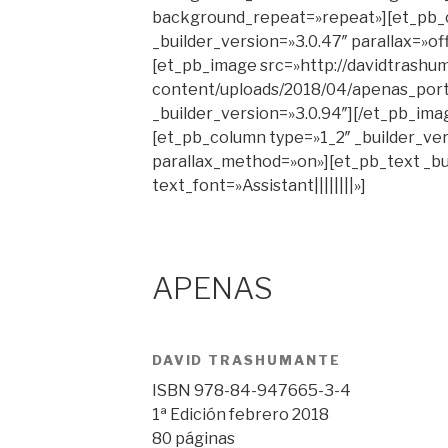
background_repeat=»repeat»][et_pb_
_builder_version=»3.0.47″ parallax=»o
[et_pb_image src=»http://davidtrashu
content/uploads/2018/04/apenas_porta
_builder_version=»3.0.94″][/et_pb_ima
[et_pb_column type=»1_2″ _builder_ver
parallax_method=»on»][et_pb_text _bu
text_font=»Assistant||||||||»]
APENAS
DAVID TRASHUMANTE
ISBN 978-84-947665-3-4
1ª Edición febrero 2018
80 páginas