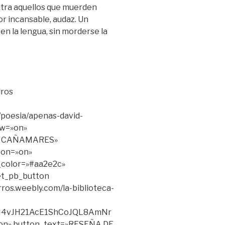
ntra aquellos que muerden
dor incansable, audaz. Un
en la lengua, sin morderse la
dros
/poesia/apenas-david-
ow=»on»
Z CAÑAMARES»
ton=»on»
_color=»#aa2e2c»
[et_pb_button
rros.weebly.com/la-biblioteca-
2H4vJH21AcE1ShCoJQL8AmNr
on» button_text=»RESEÑA DE