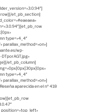
ilder_version=»3.0.94″]
_row][/et_pb_section]
nd_color=»#eaeaea»
n=»3.0.94″][et_pb_row
x|0px»
umn type=»4_4″
ff» parallax_method=»on»]
mante.es/wp-
-DTporAGT.jpg»
ge][/et_pb_column]
ing=»0px|0px|30px|0px»
umn type=»4_4″
ff» parallax_method=»on»]
]Reseña aparecida en el nº 418
row][et_pb_row
.0.47″
position=»top_left»