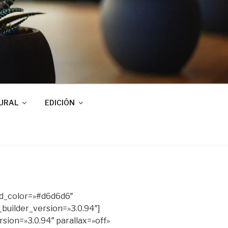
URAL
EDICIÓN
nd_color=»#d6d6d6″
_builder_version=»3.0.94″]
sion=»3.0.94″ parallax=»off»