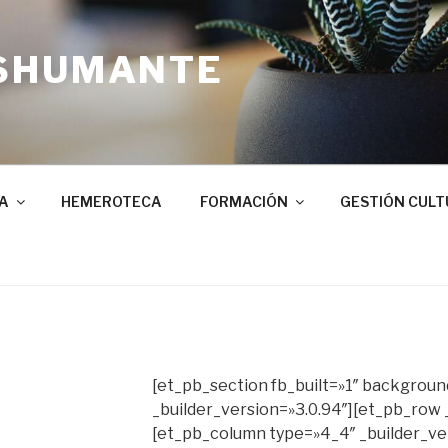
SHUMANTE
A
HEMEROTECA
FORMACIÓN
GESTIÓN CULT
[et_pb_section fb_built=»1″ backgrou
_builder_version=»3.0.94″][et_pb_row 
[et_pb_column type=»4_4″ _builder_ver