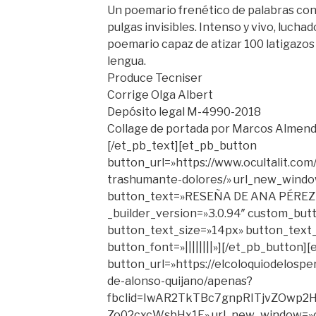
Un poemario frenético de palabras co
pulgas invisibles. Intenso y vivo, lucha
poemario capaz de atizar 100 latigazos 
lengua.
Produce Tecniser
Corrige Olga Albert
Depósito legal M-4990-2018
Collage de portada por Marcos Almen
[/et_pb_text][et_pb_button
button_url=»https://www.ocultalit.com
trashumante-dolores/» url_new_wind
button_text=»RESEÑA DE ANA PÉRE
_builder_version=»3.0.94″ custom_but
button_text_size=»14px» button_text
button_font=»||||||||»][/et_pb_button]
button_url=»https://elcoloquiodelospe
de-alonso-quijano/apenas?
fbclid=IwAR2TkTBc7gnpRITjvZOwp
Zo02cxcWsbHx1E» url_new_window=»