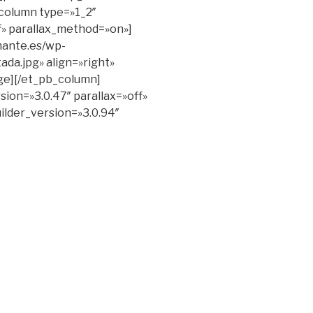
column type=»1_2″
ff» parallax_method=»on»]
mante.es/wp-
da.jpg» align=»right»
ge][/et_pb_column]
sion=»3.0.47″ parallax=»off»
ilder_version=»3.0.94″