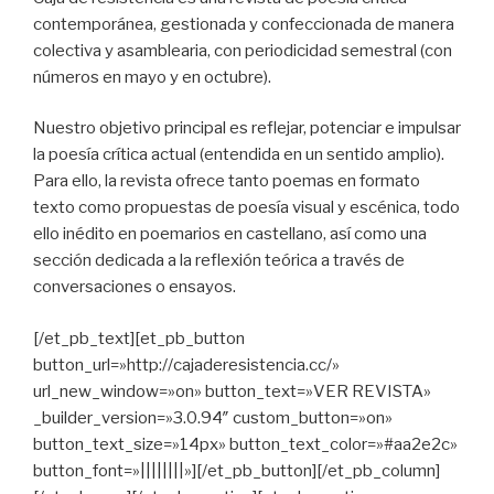
contemporánea, gestionada y confeccionada de manera
colectiva y asamblearia, con periodicidad semestral (con
números en mayo y en octubre).
Nuestro objetivo principal es reflejar, potenciar e impulsar
la poesía crítica actual (entendida en un sentido amplio).
Para ello, la revista ofrece tanto poemas en formato
texto como propuestas de poesía visual y escénica, todo
ello inédito en poemarios en castellano, así como una
sección dedicada a la reflexión teórica a través de
conversaciones o ensayos.
[/et_pb_text][et_pb_button
button_url=»http://cajaderesistencia.cc/»
url_new_window=»on» button_text=»VER REVISTA»
_builder_version=»3.0.94″ custom_button=»on»
button_text_size=»14px» button_text_color=»#aa2e2c»
button_font=»||||||||»][/et_pb_button][/et_pb_column]