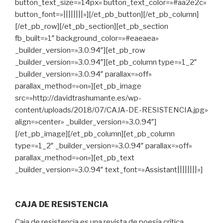
button_text_size=»14px» button_text_color=»#aa2e2c»
button_font=»||||||||»][/et_pb_button][/et_pb_column]
[/et_pb_row][/et_pb_section][et_pb_section
fb_built=»1″ background_color=»#eaeaea»
_builder_version=»3.0.94″][et_pb_row
_builder_version=»3.0.94″][et_pb_column type=»1_2″
_builder_version=»3.0.94″ parallax=»off»
parallax_method=»on»][et_pb_image
src=»http://davidtrashumante.es/wp-
content/uploads/2018/07/CAJA-DE-RESISTENCIA.jpg»
align=»center» _builder_version=»3.0.94″]
[/et_pb_image][/et_pb_column][et_pb_column
type=»1_2″ _builder_version=»3.0.94″ parallax=»off»
parallax_method=»on»][et_pb_text
_builder_version=»3.0.94″ text_font=»Assistant||||||||»]
CAJA DE RESISTENCIA
Caja de resistencia es una revista de poesía crítica