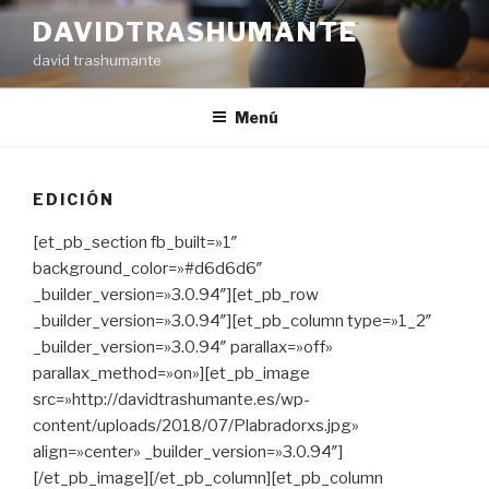
Ir
DAVIDTRASHUMANTE
al
david trashumante
contenido
Menú
EDICIÓN
[et_pb_section fb_built=»1″
background_color=»#d6d6d6″
_builder_version=»3.0.94″][et_pb_row
_builder_version=»3.0.94″][et_pb_column type=»1_2″
_builder_version=»3.0.94″ parallax=»off»
parallax_method=»on»][et_pb_image
src=»http://davidtrashumante.es/wp-
content/uploads/2018/07/Plabradorxs.jpg»
align=»center» _builder_version=»3.0.94″]
[/et_pb_image][/et_pb_column][et_pb_column