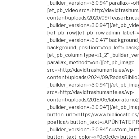
_builder_version=»3.0.94″ parallax=»o
[et_pb_video src=»http://davidtrashu
content/uploads/2020/09/TeaserEnc
_builder_version=»3.0.94″][/et_pb_vid
[/et_pb_row][et_pb_row admin_label=
_builder_version=»3.0.47″ background_s
background_position=»top_left» back
[et_pb_column type=»1_2″ _builder_ver
parallax_method=»on»][et_pb_image
src=»http://davidtrashumante.es/wp-
content/uploads/2024/09/RedesBiblio2
_builder_version=»3.0.94″][/et_pb_im
src=»http://davidtrashumante.es/wp-
content/uploads/2018/06/laboratorio2.
_builder_version=»3.0.94″][/et_pb_im
button_url=»https://www.bibliocafe.es
poetica/» button_text=»APÚNTATE P
_builder_version=»3.0.94″ custom_but
button_text_color=»#0c0c0c» button_fo