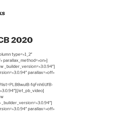
xs
bCB 2020
olumn type=»1_2″
ff» parallax_method=»on»]
w _builder_version=»3.0.94″]
sion=»3.0.94″ parallax=»off»
t?list=PLB8wulB-fqFnh6UfB-
3.0.94″][/et_pb_video]
ow
_builder_version=»3.0.94″]
sion=»3.0.94″ parallax=»off»