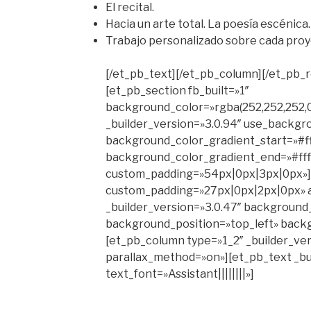
El recital.
Hacia un arte total. La poesía escénica.
Trabajo personalizado sobre cada proye
[/et_pb_text][/et_pb_column][/et_pb_
[et_pb_section fb_built=»1″
background_color=»rgba(252,252,252,0
_builder_version=»3.0.94″ use_backgr
background_color_gradient_start=»#ff
background_color_gradient_end=»#ffff
custom_padding=»54px|0px|3px|0px»
custom_padding=»27px|0px|2px|0px» 
_builder_version=»3.0.47″ background_s
background_position=»top_left» back
[et_pb_column type=»1_2″ _builder_ver
parallax_method=»on»][et_pb_text _bu
text_font=»Assistant||||||||»]