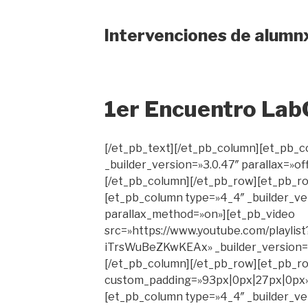
Intervenciones de
alumn
1er Encuentro La
[/et_pb_text][/et_pb_column][et_pb_c
_builder_version=»3.0.47″ parallax=»o
[/et_pb_column][/et_pb_row][et_pb_ro
[et_pb_column type=»4_4″ _builder_ver
parallax_method=»on»][et_pb_video
src=»https://www.youtube.com/playlis
iTrsWuBeZKwKEAx» _builder_version=»
[/et_pb_column][/et_pb_row][et_pb_r
custom_padding=»93px|0px|27px|0px» 
[et_pb_column type=»4_4″ _builder_ver