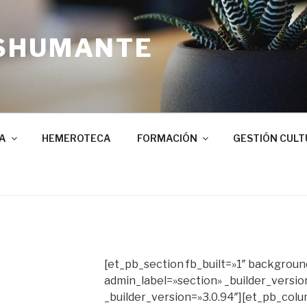
SHUMANTE
A
HEMEROTECA
FORMACIÓN
GESTIÓN CULT
[et_pb_section fb_built=»1″ backgrou
admin_label=»section» _builder_versio
_builder_version=»3.0.94″][et_pb_col