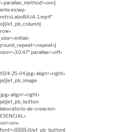
ff» parallax_method=»on»]
mante.es/wp-
uentroLaboBAJA-1.mp4″
eo][/et_pb_column]
»row»
ize=»initial»
ground_repeat=»repeat»]
sion=»3.0.47″ parallax=»off»
024-25-04.jpg» align=»right»
age][et_pb_image
jpg» align=»right»
age][et_pb_button
/laboratorio-de-creacion-
RESENCIAL»
ton=»on»
nt=»||||||||»][/et_pb_button]