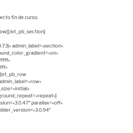
cto fin de curso.
row][/et_pb_section]
.73)» admin_label=»section»
ound_color_gradient=»on»
ffff»
ff»
][et_pb_row
admin_label=»row»
ize=»initial»
ground_repeat=»repeat»]
sion=»3.0.47″ parallax=»off»
ilder_version=»3.0.94″