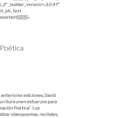
_2″ _builder_version=»3.0.47″
[et_pb_text
sistant||||||||»
 Poética
s anteriores ediciones, David
scritura unen esfuerzos para
eación Poética”. Los
alizar videopoemas, recitales,