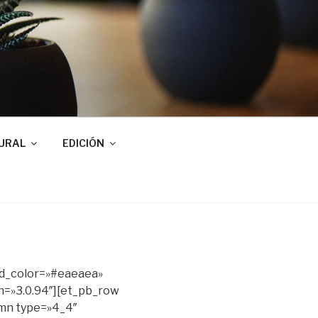
URAL
EDICIÓN
nd_color=»#eaeaea»
n=»3.0.94″][et_pb_row
umn type=»4_4″