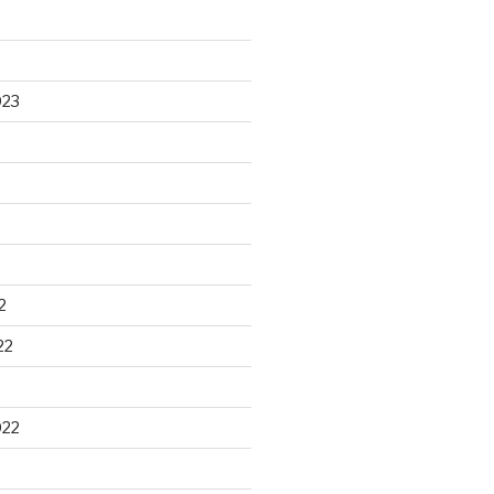
023
2
22
022