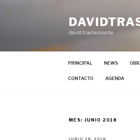
Ir
al
DAVIDTRA
contenido
david trashumante
PRINCIPAL
NEWS
OBR
CONTACTO
AGENDA
MES: JUNIO 2018
PUBLICADO
JUNIO 28, 2018