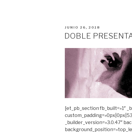
PUBLICADO
JUNIO 26, 2018
EN
DOBLE PRESENTA
[et_pb_section fb_built=»1″ _
custom_padding=»0px|0px|53
_builder_version=»3.0.47″ bac
background_position=»top_le