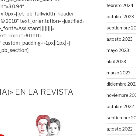
febrero 2024
on=»3.0.94″
|0px»][et_pb_fullwidth_header
octubre 2023
2018″ text_orientation=»justified»
septiembre 2
_font=»Assistant||||||||»
ext_color=»#ffffff»
agosto 2023
 custom_padding=»1px||1px|»]
t_pb_section]
mayo 2023
abril 2023
marzo 2023
diciembre 202
NA)» EN LA REVISTA
noviembre 20
octubre 2022
septiembre 2
agosto 2022