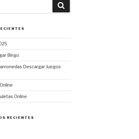
Buscar
RECIENTES
025
gar Bingo
gamonedas Descargar Juegos
Online
uletas Online
OS RECIENTES