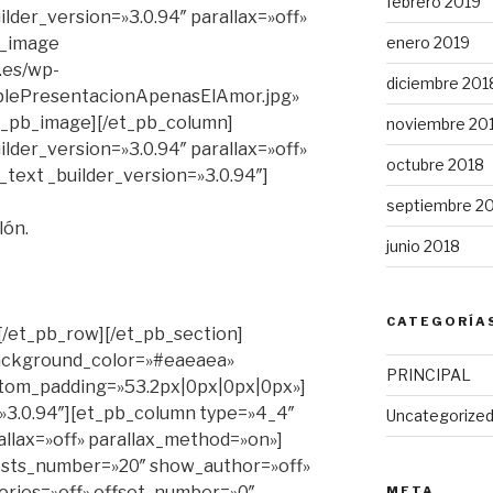
febrero 2019
lder_version=»3.0.94″ parallax=»off»
enero 2019
b_image
.es/wp-
diciembre 201
blePresentacionApenasElAmor.jpg»
et_pb_image][/et_pb_column]
noviembre 20
lder_version=»3.0.94″ parallax=»off»
octubre 2018
text _builder_version=»3.0.94″]
septiembre 2
lón.
junio 2018
CATEGORÍA
[/et_pb_row][/et_pb_section]
 background_color=»#eaeaea»
PRINCIPAL
ustom_padding=»53.2px|0px|0px|0px»]
»3.0.94″][et_pb_column type=»4_4″
Uncategorize
allax=»off» parallax_method=»on»]
posts_number=»20″ show_author=»off»
ries=»off» offset_number=»0″
META