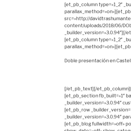
[et_pb_column type=»1_2″ _bui
parallax_method=»on»][et_p
src=»http://davidtrashumante
content/uploads/2018/06/DO
_builder_version=»3.0.94″][/
[et_pb_column type=»1_2″ _bui
parallax_method=»on»][et_pb_
Doble presentación en Castel
[/et_pb_text][/et_pb_column]
[et_pb_section fb_built=»1″
_builder_version=»3.0.94″ c
[et_pb_row _builder_version=
_builder_version=»3.0.94″ par
[et_pb_blog fullwidth=»off» 
show_date=»off» show_catego