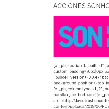
EN
ACCIONES SONHO
[et_pb_section fb_built=»1″ _
custom_padding=»0px|0px|53
_builder_version=»3.0.47″ bac
background_position=»top_le
[et_pb_column type=»1_2″ _bui
parallax_method=»on»][et_p
src=»http://davidtrashumante
content/uploads/2018/06/P