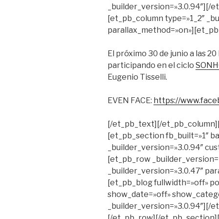
_builder_version=»3.0.94″][/
[et_pb_column type=»1_2″ _bui
parallax_method=»on»][et_pb_
El próximo 30 de junio a las 2
participando en el ciclo
SONH
Eugenio Tisselli.
EVEN FACE:
https://www.fac
[/et_pb_text][/et_pb_column]
[et_pb_section fb_built=»1″
_builder_version=»3.0.94″ c
[et_pb_row _builder_version=
_builder_version=»3.0.47″ par
[et_pb_blog fullwidth=»off» 
show_date=»off» show_catego
_builder_version=»3.0.94″][/
[/et_pb_row][/et_pb_section][