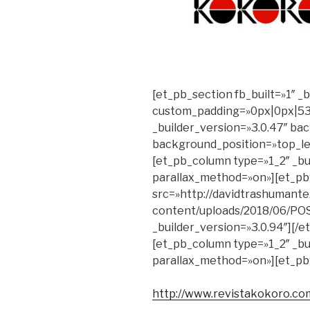
[et_pb_section fb_built=»1″ _
custom_padding=»0px|0px|53
_builder_version=»3.0.47″ bac
background_position=»top_le
[et_pb_column type=»1_2″ _bui
parallax_method=»on»][et_p
src=»http://davidtrashumante
content/uploads/2018/06/PO
_builder_version=»3.0.94″][/
[et_pb_column type=»1_2″ _bui
parallax_method=»on»][et_pb_
http://www.revistakokoro.com