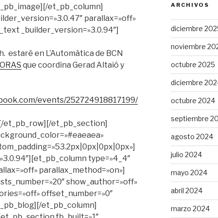
ARCHIVOS
et_pb_image][/et_pb_column]
lder_version=»3.0.47″ parallax=»off»
diciembre 202
text _builder_version=»3.0.94″]
noviembre 20
0 h. estaré en L’Automàtica de BCN
octubre 2025
ORAS
que coordina Gerad Altaió y
diciembre 202
ebook.com/events/252724918817199/
octubre 2024
septiembre 2
[/et_pb_row][/et_pb_section]
 background_color=»#eaeaea»
agosto 2024
ustom_padding=»53.2px|0px|0px|0px»]
julio 2024
»3.0.94″][et_pb_column type=»4_4″
allax=»off» parallax_method=»on»]
mayo 2024
posts_number=»20″ show_author=»off»
abril 2024
ries=»off» offset_number=»0″
et_pb_blog][/et_pb_column]
marzo 2024
et_pb_section fb_built=»1″