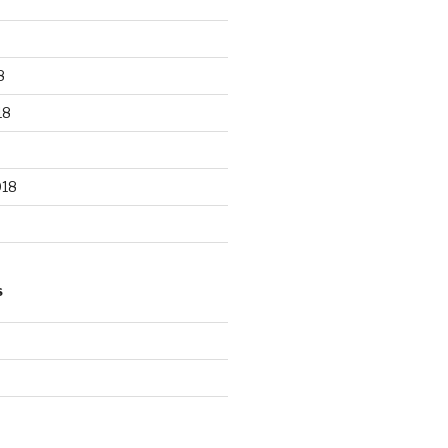
8
18
018
S
d