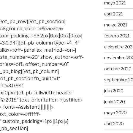
mayo 2021
abril 2021
[/et_pb_row][/et_pb_section]
marzo 2021
 background_color=»#eaeaea»
ustom_padding=»53.2px|0px|0px|0px»]
febrero 2021
»3.0.94″][et_pb_column type=»4_4″
diciembre 20
allax=»off» parallax_method=»on»]
posts_number=»20″ show_author=»off»
noviembre 20
ries=»off» offset_number=»0″
octubre 2020
et_pb_blog][/et_pb_column]
et_pb_section fb_built=»1″
septiembre 2
on=»3.0.94″
julio 2020
|0px»][et_pb_fullwidth_header
2018″ text_orientation=»justified»
junio 2020
_font=»Assistant||||||||»
mayo 2020
ext_color=»#ffffff»
 custom_padding=»1px||1px|»]
abril 2020
t_pb_section]