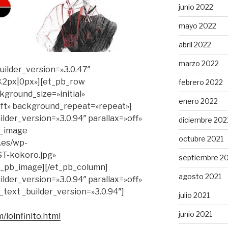
junio 2022
mayo 2022
abril 2022
marzo 2022
builder_version=»3.0.47″
.2px|0px»][et_pb_row
febrero 2022
kground_size=»initial»
enero 2022
ft» background_repeat=»repeat»]
lder_version=»3.0.94″ parallax=»off»
diciembre 202
b_image
octubre 2021
.es/wp-
ST-kokoro.jpg»
septiembre 2
et_pb_image][/et_pb_column]
agosto 2021
lder_version=»3.0.94″ parallax=»off»
text _builder_version=»3.0.94″]
julio 2021
junio 2021
/loinfinito.html