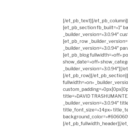
[/et_pb_text][/et_pb_column]
[et_pb_section fb_built=»1″
_builder_version=»3.0.94″ c
[et_pb_row _builder_version=
_builder_version=»3.0.94″ par
[et_pb_blog fullwidth=»off» 
show_date=»off» show_catego
_builder_version=»3.0.94″][/
[/et_pb_row][/et_pb_section][
fullwidth=»on» _builder_versi
custom_padding=»0px|0px|0px
title=»DAVID TRASHUMANTE © 
_builder_version=»3.0.94″ title
title_font_size=»14px» title_t
background_color=»#606060″
[/et_pb_fullwidth_header][/e