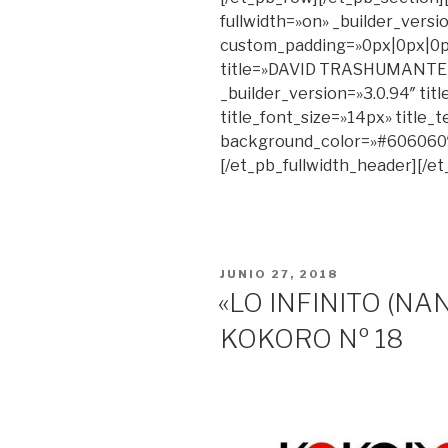
fullwidth=»on» _builder_versi
custom_padding=»0px|0px|0px
title=»DAVID TRASHUMANTE © 
_builder_version=»3.0.94″ title
title_font_size=»14px» title_t
background_color=»#606060″
[/et_pb_fullwidth_header][/e
PUBLICADO
JUNIO 27, 2018
EN
«LO INFINITO (NA
KOKORO Nº 18