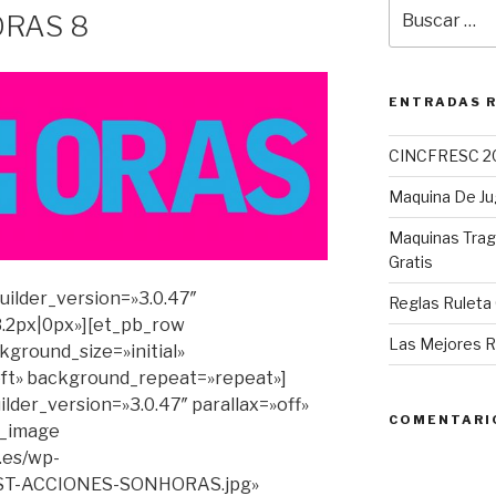
Buscar
RAS 8
por:
ENTRADAS 
CINCFRESC 2
Maquina De Ju
Maquinas Tra
Gratis
builder_version=»3.0.47″
Reglas Ruleta 
.2px|0px»][et_pb_row
Las Mejores R
kground_size=»initial»
ft» background_repeat=»repeat»]
lder_version=»3.0.47″ parallax=»off»
COMENTARI
b_image
.es/wp-
OST-ACCIONES-SONHORAS.jpg»