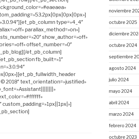
 background_color=»#eaeaea»
noviembre 20
ustom_padding=»53.2px|0px|0px|0px»]
»3.0.94″][et_pb_column type=»4_4″
octubre 2025
allax=»off» parallax_method=»on»]
diciembre 202
posts_number=»20″ show_author=»off»
ries=»off» offset_number=»0″
octubre 2024
et_pb_blog][/et_pb_column]
septiembre 2
et_pb_section fb_built=»1″
on=»3.0.94″
agosto 2024
|0px»][et_pb_fullwidth_header
julio 2024
2018″ text_orientation=»justified»
_font=»Assistant||||||||»
mayo 2024
ext_color=»#ffffff»
abril 2024
 custom_padding=»1px||1px|»]
t_pb_section]
marzo 2024
febrero 2024
octubre 2023