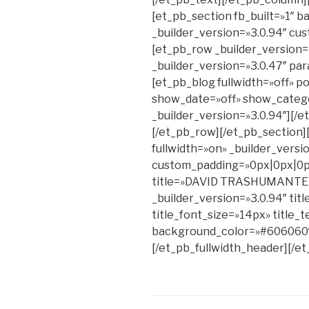
[et_pb_section fb_built=»1″
_builder_version=»3.0.94″ c
[et_pb_row _builder_version=
_builder_version=»3.0.47″ par
[et_pb_blog fullwidth=»off» 
show_date=»off» show_catego
_builder_version=»3.0.94″][/
[/et_pb_row][/et_pb_section][
fullwidth=»on» _builder_versi
custom_padding=»0px|0px|0px
title=»DAVID TRASHUMANTE © 
_builder_version=»3.0.94″ title
title_font_size=»14px» title_t
background_color=»#606060″
[/et_pb_fullwidth_header][/e