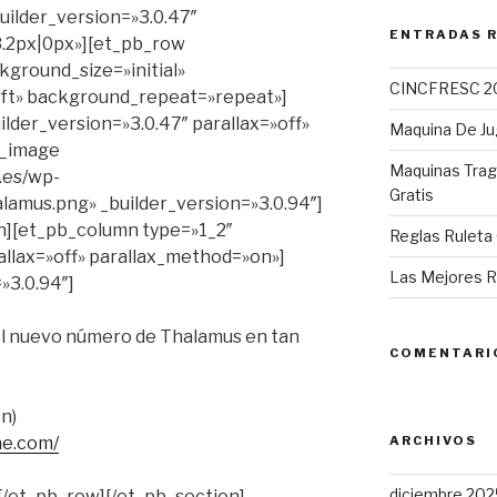
builder_version=»3.0.47″
ENTRADAS 
.2px|0px»][et_pb_row
kground_size=»initial»
CINCFRESC 2
ft» background_repeat=»repeat»]
lder_version=»3.0.47″ parallax=»off»
Maquina De Ju
b_image
Maquinas Tra
.es/wp-
Gratis
amus.png» _builder_version=»3.0.94″]
n][et_pb_column type=»1_2″
Reglas Ruleta 
allax=»off» parallax_method=»on»]
Las Mejores R
»3.0.94″]
el nuevo número de Thalamus en tan
COMENTARI
n)
ne.com/
ARCHIVOS
diciembre 202
[/et_pb_row][/et_pb_section]