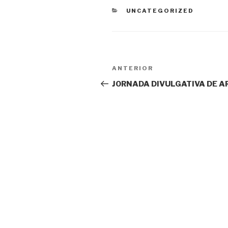
CATEGORÍAS
UNCATEGORIZED
Navegación
ANTERIOR
Entrada
de
anterior:
JORNADA DIVULGATIVA DE A
entradas