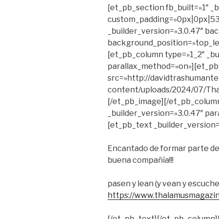
[et_pb_section fb_built=»1″ _
custom_padding=»0px|0px|53
_builder_version=»3.0.47″ bac
background_position=»top_le
[et_pb_column type=»1_2″ _bui
parallax_method=»on»][et_p
src=»http://davidtrashumante
content/uploads/2024/07/Thal
[/et_pb_image][/et_pb_colum
_builder_version=»3.0.47″ par
[et_pb_text _builder_version=
Encantado de formar parte d
buena compañía!!!
pasen y lean (y vean y escuche
https://www.thalamusmagazi
[/et_pb_text][/et_pb_column]