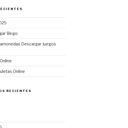
RECIENTES
025
gar Bingo
gamonedas Descargar Juegos
Online
uletas Online
OS RECIENTES
5