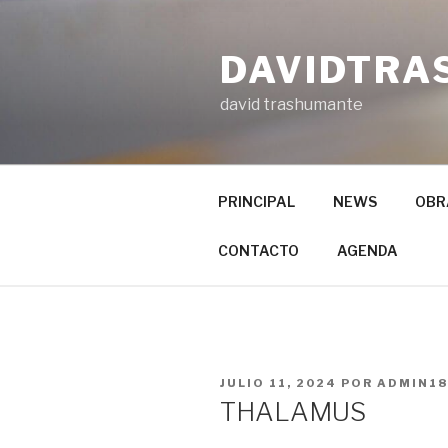
Ir
al
DAVIDTRA
contenido
david trashumante
PRINCIPAL
NEWS
OBR
CONTACTO
AGENDA
PUBLICADO
JULIO 11, 2024
POR
ADMIN18
EN
THALAMUS