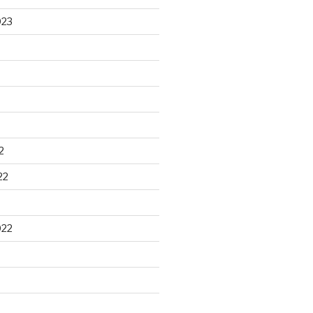
023
2
22
022