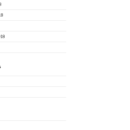
8
18
018
S
d