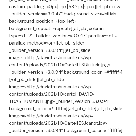
custom_padding=»0px|0px|53.2px|0px»][et_pb_row
_builder_version=»3.0.47″ background_size=»initial»
background_position=»top_left»
background_repeat=»repeat»][et_pb_column
type=»1_2″ _builder_version=»3.0.47″ parallax=»off»
parallax_method=»on»][et_pb_slider
_builder_version=»3.0.94″][et_pb_slide
image=»http://davidtrashumante.es/wp-
content/uploads/2021/10/CartelIESRiuTuria.jpg»
_builder_version=»3.0.94″ background_color=»#ffffff»]
[/et_pb_slide][et_pb_slide
image=»http://davidtrashumante.es/wp-
content/uploads/2021/10/cartel_DAVID-
TRASHUMANTE.jpg» _builder_version=»3.0.94″
background_color=»#ffffff»][/et_pb_slide][et_pb_slide
image=»http://davidtrashumante.es/wp-
content/uploads/2021/10/CartelIESJoanot.jpg»
_builder_version=»3.0.94″ background_color=»#ffffff»]