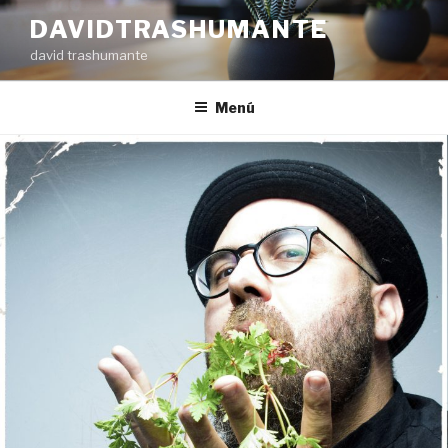
Ir
DAVIDTRASHUMANTE
al
david trashumante
contenido
Menú