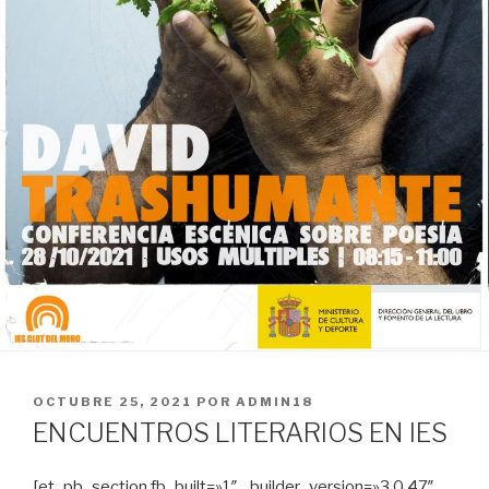
PUBLICADO
OCTUBRE 25, 2021
POR
ADMIN18
EN
ENCUENTROS LITERARIOS EN IES
[et_pb_section fb_built=»1″ _builder_version=»3.0.47″