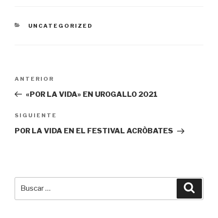
CATEGORÍAS
UNCATEGORIZED
Navegación
ANTERIOR
Entrada
de
anterior:
«POR LA VIDA» EN UROGALLO 2021
entradas
SIGUIENTE
Siguiente
entrada
POR LA VIDA EN EL FESTIVAL ACRÒBATES
Buscar
Busca
por: