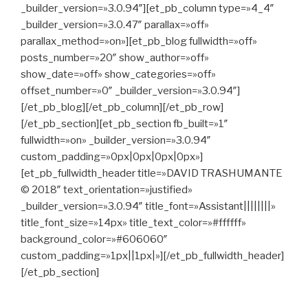
_builder_version=»3.0.94″][et_pb_column type=»4_4″
_builder_version=»3.0.47″ parallax=»off»
parallax_method=»on»][et_pb_blog fullwidth=»off»
posts_number=»20″ show_author=»off»
show_date=»off» show_categories=»off»
offset_number=»0″ _builder_version=»3.0.94″]
[/et_pb_blog][/et_pb_column][/et_pb_row]
[/et_pb_section][et_pb_section fb_built=»1″
fullwidth=»on» _builder_version=»3.0.94″
custom_padding=»0px|0px|0px|0px»]
[et_pb_fullwidth_header title=»DAVID TRASHUMANTE
© 2018″ text_orientation=»justified»
_builder_version=»3.0.94″ title_font=»Assistant||||||||»
title_font_size=»14px» title_text_color=»#ffffff»
background_color=»#606060″
custom_padding=»1px||1px|»][/et_pb_fullwidth_header]
[/et_pb_section]