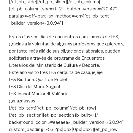
[/et_pb_slide][/et_pb_slider][/et_pb_column]
[et_pb_column type=»1_2″ _builder_version=»3.0.47″
parallax=»off» parallax_method=»on»][et_pb_text
_builder_version=»3.0.94″]
Estos días son días de encuentros con alumnxs de IES,
gracias a la voluntad de algunxs profesorxs que quieren y,
por tanto, más allá de sus oligaciones laborales, pueden
solicitarte a través del programa de Encuentros
Literarios del
Ministerio de Cultura y Deporte
.
Este año visito tres IES cerquita de casa, jejeje
IES Riu Tùria, Quart de Poblet
IES Clot del Moro. Sagunt
IES Joanot Martorell. València
ganazasssss
[/et_pb_text][/et_pb_column][/et_pb_row]
[/et_pb_section][et_pb_section fb_built=»1″
background_color=»#eaeaea» _builder_version=»3.0.94″
custom_padding=»53.2px|0px|0px|0px»][et_pb_row