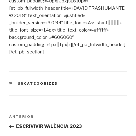
custom_padding=»0px|0px|0px|0px»]
[et_pb_fullwidth_header title=»DAVID TRASHUMANTE
© 2018″ text_orientation=»justified»
_builder_version=»3.0.94″ title_font=»Assistant||||||||»
title_font_size=»14px» title_text_color=»#ffffff»
background_color=»#606060″
custom_padding=»1px||1px|»][/et_pb_fullwidth_header]
[/et_pb_section]
CATEGORÍAS
UNCATEGORIZED
Navegación
ANTERIOR
Entrada
de
anterior:
ESCRIVIVIR VALÈNCIA 2023
entradas