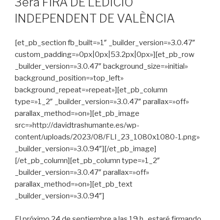
3era FIRA DE L’EDICIÓ
INDEPENDENT DE VALÈNCIA
[et_pb_section fb_built=»1″ _builder_version=»3.0.47″
custom_padding=»0px|0px|53.2px|0px»][et_pb_row
_builder_version=»3.0.47″ background_size=»initial»
background_position=»top_left»
background_repeat=»repeat»][et_pb_column
type=»1_2″ _builder_version=»3.0.47″ parallax=»off»
parallax_method=»on»][et_pb_image
src=»http://davidtrashumante.es/wp-
content/uploads/2023/08/FLI_23_1080x1080-1.png»
_builder_version=»3.0.94″][/et_pb_image]
[/et_pb_column][et_pb_column type=»1_2″
_builder_version=»3.0.47″ parallax=»off»
parallax_method=»on»][et_pb_text
_builder_version=»3.0.94″]
El próximo 24 de septiembre a las 19 h. estaré firmando