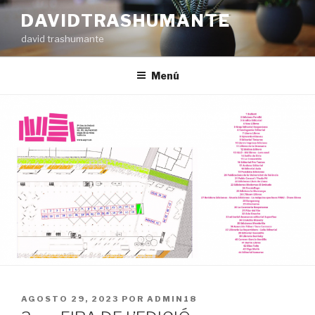
Ir
DAVIDTRASHUMANTE
al
david trashumante
contenido
Menú
PUBLICADO
AGOSTO 29, 2023
POR
ADMIN18
EN